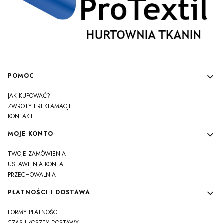
Linki w stopce
POMOC
JAK KUPOWAĆ?
ZWROTY I REKLAMACJE
KONTAKT
MOJE KONTO
TWOJE ZAMÓWIENIA
USTAWIENIA KONTA
PRZECHOWALNIA
PŁATNOŚCI I DOSTAWA
FORMY PŁATNOŚCI
CZAS I KOSZTY DOSTAWY