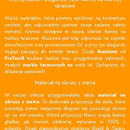
tarasowe
Wśród materiałów, które powinny wyróżniać się konkretnymi
cechami, aby odpowiednio spełniać swoje zadanie, należy
wymienić również dostępne w naszej ofercie
tkaniny na
markizy tarasowe
. Kluczowa jest tutaj odporność na czynniki
atmosferyczne oraz promieniowanie UV, a przy tym elegancki
wygląd pasujący do estetyki tarasu. Dzięki
tkaninom
od
ProTextil
możliwe będzie więc przygotowanie stylowych,
trwałych
markiz tarasowych na
wiele lat. Zachęcamy do
składania zamówień!
Materiał na obrusy z metra
W naszej ofercie przygotowaliśmy także
materiał na
obrusy z metra
. To doskonała propozycja dla osób, które
posiadają mebel nietypowej długości lub poszukują obrusa
np. na stół weselny. Wśród propozycji Klienci znajdą tkaniny
gładkie, jak również zdobione, wykonane w 100% z
poliestru. Dzięki plamoodpornej strukturze Shield & Clean+