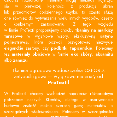
Chociaż różnorodne materiały mogą niekiedy kojarzyć
się w pierwszej kolejności z produkcją ubrań
lub przedmiotów codziennego użytku, to często służą
one również do wytwarzania wielu innych wyrobów, często
o konkretnym zastosowaniu. Z tego względu
w firmie ProTextil proponujemy choćby
tkaniny na
markizy
tarasowe
w wyjątkowe wzory, ekskluzywną
satynę
poliestrową
, która pozwoli przygotować niezwykle
eleganckie zasłony, czy
podbitki tapicerskie
. Polecamy
też
materiały obiciowe
w formie
eko skóry
,
aksamitu
albo
zamszu
.
Tkanina ogrodowa wodoszczelna OXFORD,
antypoślizgowa — wyjątkowe materiały od
ProTextil
W ProTextil chcemy wychodzić naprzeciw różnorodnym
potrzebom naszych Klientów, dlatego w asortymencie
hurtowni znaleźć można szeroką gamę materiałów o
szczególnych właściwościach. Polecamy w szczególności