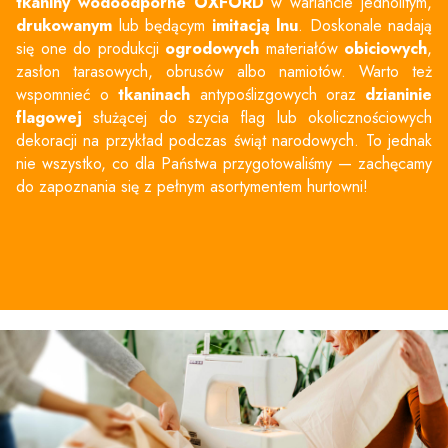
tkaniny wodoodporne OXFORD
w wariancie jednolitym,
drukowanym
lub będącym
imitacją lnu
. Doskonale nadają
się one do produkcji
ogrodowych
materiałów
obiciowych
,
zasłon tarasowych,
obrusów
albo namiotów. Warto też
wspomnieć o
tkaninach
antypoślizgowych oraz
dzianinie
flagowej
służącej do szycia flag lub okolicznościowych
dekoracji na przykład podczas świąt narodowych. To jednak
nie wszystko, co dla Państwa przygotowaliśmy — zachęcamy
do zapoznania się z pełnym asortymentem hurtowni!