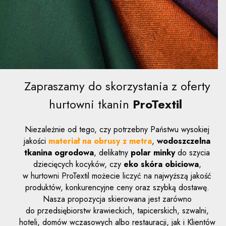
Zapraszamy do skorzystania z oferty
hurtowni tkanin
ProTextil
Niezależnie od tego, czy potrzebny Państwu wysokiej
jakości
materiał na obrusy z metra
,
wodoszczelna
tkanina ogrodowa
, delikatny
polar minky
do szycia
dziecięcych kocyków, czy
eko skóra obiciowa
,
w hurtowni ProTextil możecie liczyć na najwyższą jakość
produktów, konkurencyjne ceny oraz szybką dostawę.
Nasza propozycja skierowana jest zarówno
do przedsiębiorstw krawieckich, tapicerskich, szwalni,
hoteli, domów wczasowych albo restauracji, jak i Klientów