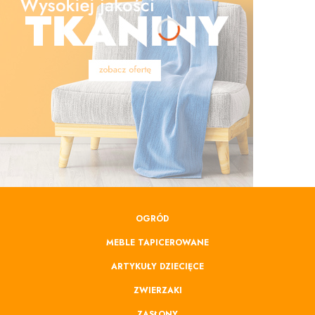
OGRÓD
MEBLE TAPICEROWANE
ARTYKUŁY DZIECIĘCE
ZWIERZAKI
ZASŁONY