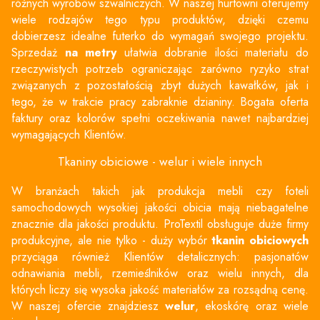
różnych wyrobów szwalniczych. W naszej hurtowni oferujemy
wiele rodzajów tego typu produktów, dzięki czemu
dobierzesz idealne futerko do wymagań swojego projektu.
Sprzedaż
na metry
ułatwia dobranie ilości materiału do
rzeczywistych potrzeb ograniczając zarówno ryzyko strat
związanych z pozostałością zbyt dużych kawałków, jak i
tego, że w trakcie pracy zabraknie dzianiny. Bogata oferta
faktury oraz kolorów spełni oczekiwania nawet najbardziej
wymagających Klientów.
Tkaniny obiciowe - welur i wiele innych
W branżach takich jak produkcja mebli czy foteli
samochodowych wysokiej jakości obicia mają niebagatelne
znacznie dla jakości produktu. ProTextil obsługuje duże firmy
produkcyjne, ale nie tylko - duży wybór
tkanin obiciowych
przyciąga również Klientów detalicznych: pasjonatów
odnawiania mebli, rzemieślników oraz wielu innych, dla
których liczy się wysoka jakość materiałów za rozsądną cenę.
W naszej ofercie znajdziesz
welur
, ekoskórę oraz wiele