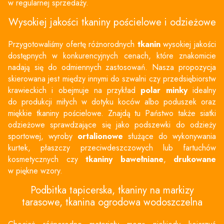
w regularnej sprzedaży.
Wysokiej jakości
tkaniny pościelowe
i odzieżowe
Przygotowaliśmy ofertę różnorodnych
tkanin
wysokiej jakości
dostępnych w konkurencyjnych cenach, które znakomicie
nadają się do odmiennych zastosowań. Nasza propozycja
skierowana jest między innymi do szwalni czy przedsiębiorstw
krawieckich i obejmuje na przykład
polar minky
idealny
do produkcji miłych w dotyku koców albo poduszek oraz
miękkie
tkaniny pościelowe
. Znajdą tu Państwo także siatki
odzieżowe sprawdzające się jako podszewki do odzieży
sportowej, wyroby
ortalionowe
służące do wykonywania
kurtek, płaszczy przeciwdeszczowych lub fartuchów
kosmetycznych czy
tkaniny bawełniane
,
drukowane
w piękne wzory.
Podbitka tapicerska,
tkaniny na markizy
tarasowe
,
tkanina ogrodowa wodoszczelna