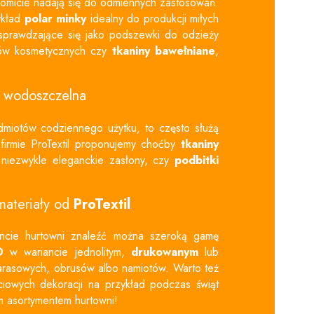
komicie nadają się do odmiennych zastosowań.
ykład
polar minky
idealny do produkcji miłych
 sprawdzające się jako podszewki do odzieży
hów kosmetycznych czy
tkaniny bawełniane
,
a wodoszczelna
edmiotów codziennego użytku, to często służą
firmie ProTextil proponujemy choćby
tkaniny
 niezwykle eleganckie zasłony, czy
podbitki
ateriały od
ProTextil
ncie hurtowni znaleźć można szeroką gamę
D
w wariancie jednolitym,
drukowanym
lub
tarasowych,
obrusów
albo namiotów. Warto też
ciowych dekoracji na przykład podczas świąt
m asortymentem hurtowni!