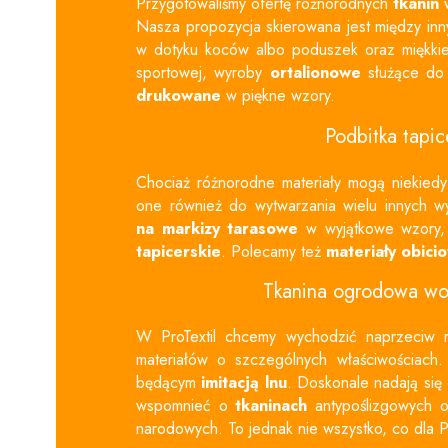
Przygotowaliśmy ofertę różnorodnych
tkanin
w
Nasza propozycja skierowana jest między inn
w dotyku koców albo poduszek oraz miękk
sportowej, wyroby
ortalionowe
służące do 
drukowane
w piękne wzory.
Podbitka tapic
Chociaż różnorodne materiały mogą niekiedy 
one również do wytwarzania wielu innych w
na
markizy tarasowe
w wyjątkowe wzory,
tapicerskie
. Polecamy też
materiały obici
Tkanina ogrodowa wo
W ProTextil chcemy wychodzić naprzeciw 
materiałów o szczególnych właściwościach
będącym
imitacją lnu
. Doskonale nadają się
wspomnieć o
tkaninach
antypoślizgowych 
narodowych. To jednak nie wszystko, co dla 