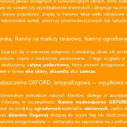
ysokiej jakości dostępnych w konkurencyjnych cenach, które zna
ymi do szwalni czy przedsiębiorstw krawieckich i obejmuje na prz
ie
tkaniny pościelowe
. Znajdą tu Państwo także siatki odzieżowe
wykonywania kurtek, płaszczy przeciwdeszczowych lub fartuc
erska,
tkaniny na markizy tarasowe
,
tkanina ogrodow
kojarzyć się w pierwszej kolejności z produkcją ubrań lub prz
yrobów, często o konkretnym zastosowaniu. Z tego względu w 
 ekskluzywną
satynę poliestrową
, która pozwoli przygotować
owe
w formie
eko skóry
,
aksamitu
albo
zamszu
.
doszczelna OXFORD, antypoślizgowa — wyjątkowe m
różnorodnym potrzebom naszych Klientów, dlatego w asortyme
. Polecamy w szczególności
tkaniny wodoodporne OXFOR
 one do produkcji
ogrodowych
materiałów
obiciowych
, zasłon 
oraz
dzianinie flagowej
służącej do szycia flag lub okolicznoś
Państwa przygotowaliśmy — zachęcamy do zapoznania się z pełny