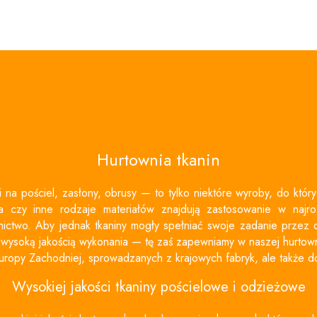
Hurtownia tkanin
ki na
pościel
, zasłony, obrusy — to tylko niektóre wyroby, do któ
bra czy inne rodzaje materiałów znajdują zastosowanie w najro
ctwo. Aby jednak tkaniny mogły spełniać swoje zadanie przez dł
ysoką jakością wykonania — tę zaś zapewniamy w naszej hurtowni.
uropy Zachodniej, sprowadzanych z krajowych fabryk, ale także d
Wysokiej jakości
tkaniny pościelowe
i odzieżowe