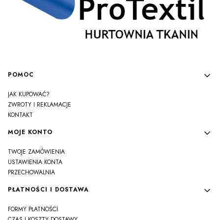
Linki w stopce
POMOC
JAK KUPOWAĆ?
ZWROTY I REKLAMACJE
KONTAKT
MOJE KONTO
TWOJE ZAMÓWIENIA
USTAWIENIA KONTA
PRZECHOWALNIA
PŁATNOŚCI I DOSTAWA
FORMY PŁATNOŚCI
CZAS I KOSZTY DOSTAWY