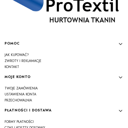
Linki w stopce
POMOC
JAK KUPOWAĆ?
ZWROTY I REKLAMACJE
KONTAKT
MOJE KONTO
TWOJE ZAMÓWIENIA
USTAWIENIA KONTA
PRZECHOWALNIA
PŁATNOŚCI I DOSTAWA
FORMY PŁATNOŚCI
CZAS I KOSZTY DOSTAWY