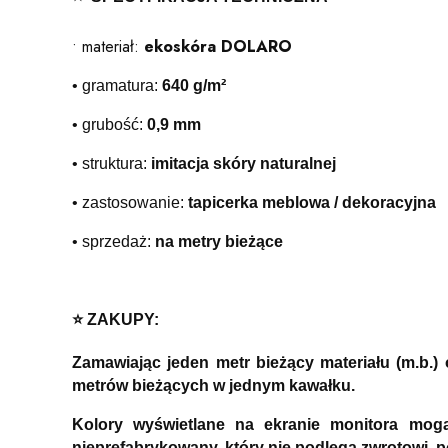
• materiał:
ekoskóra DOLARO
• gramatura:
640 g/m²
• grubość:
0,9 mm
• struktura:
imitacja skóry naturalnej
• zastosowanie:
tapicerka meblowa / dekoracyjna
• sprzedaż:
na metry bieżące
⭐️ ZAKUPY:
Zamawiając jeden metr bieżący materiału (m.b.
metrów bieżących w jednym kawałku.
Kolory wyświetlane na ekranie monitora mog
nieprefabrykowany, który nie podlega zwrotowi, 