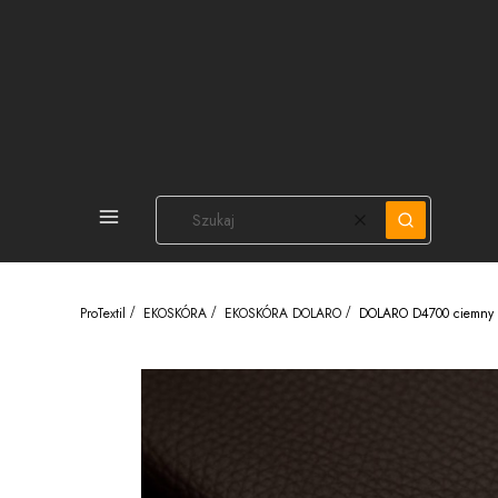
PEŁNA OFERTA
Wyczyść
Szukaj
ProTextil
EKOSKÓRA
EKOSKÓRA DOLARO
DOLARO D4700 ciemny 