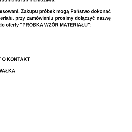
nteresowani. Zakupu próbek mogą Państwo dokonać
riału, przy zamówieniu prosimy dołączyć nazwę
Link do oferty "PRÓBKA WZÓR MATERIAŁU":
Y O KONTAKT
 WAŁKA