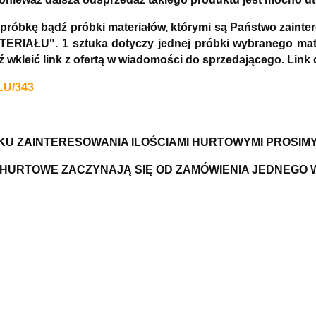
 próbkę bądź próbki materiałów, którymi są Państwo zai
ERIAŁU". 1 sztuka dotyczy jednej próbki wybranego mate
dź wkleić link z ofertą w wiadomości do sprzedającego. 
LU/343
U ZAINTERESOWANIA ILOŚCIAMI HURTOWYMI PROSIM
HURTOWE ZACZYNAJĄ SIĘ OD ZAMÓWIENIA JEDNEGO