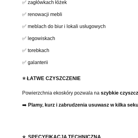
✅ zagłówkach łóżek
✅ renowacji mebli
✅ meblach do biur i lokali usługowych
✅ legowiskach
✅ torebkach
✅ galanterii
⭐️ ŁATWE CZYSZCZENIE
Powierzchnia ekoskóry pozwala na
szybkie czyszcz
➡️
Plamy, kurz i zabrudzenia usuwasz w kilka sek
⭐️ SPECYFIKACJA TECHNICZNA