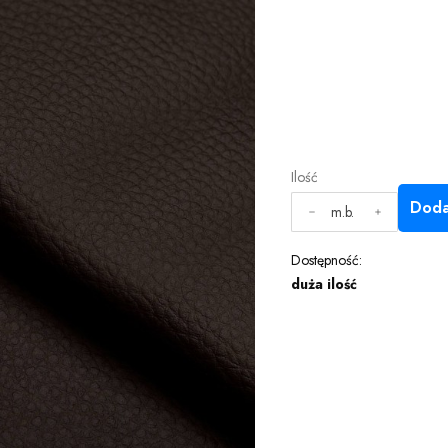
Ilość
Doda
m.b.
Dostępność:
duża ilość