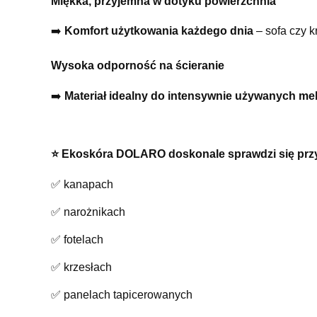
Miękka, przyjemna w dotyku powierzchnia
➡️
Komfort użytkowania każdego dnia
– sofa czy k
Wysoka odporność na ścieranie
➡️
Materiał idealny do intensywnie używanych meb
⭐️ Ekoskóra DOLARO doskonale sprawdzi się prz
✅ kanapach
✅ narożnikach
✅ fotelach
✅ krzesłach
✅ panelach tapicerowanych