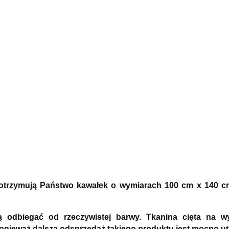
) otrzymują Państwo kawałek o wymiarach 100 cm x 140 c
ą odbiegać od rzeczywistej barwy. Tkanina cięta na 
ponieważ dalsza odsprzedaż takiego produktu jest mocno ut