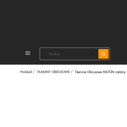
PEŁNA OFERTA
Wyczyść
Szukaj
ProTextil
TKANINY OBRUSOWE
Tkanina Obrusowa MILTON zielony