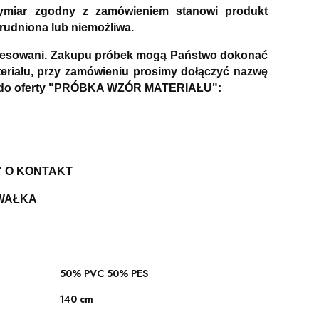
wymiar zgodny z zamówieniem stanowi produkt
rudniona lub niemożliwa.
nteresowani. Zakupu próbek mogą Państwo dokonać
riału, przy zamówieniu prosimy dołączyć nazwę
Link do oferty "PRÓBKA WZÓR MATERIAŁU":
Y O KONTAKT
 WAŁKA
50% PVC 50% PES
140 cm