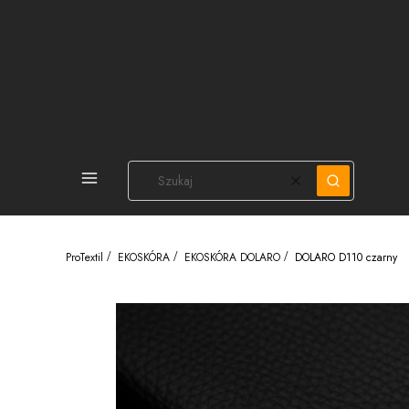
PEŁNA OFERTA
Wyczyść
Szukaj
ProTextil
EKOSKÓRA
EKOSKÓRA DOLARO
DOLARO D110 czarny