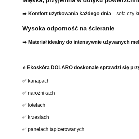
Miękka, przyjemna w dotyku powierzchn
➡️
Komfort użytkowania każdego dnia
– sofa czy k
Wysoka odporność na ścieranie
➡️
Materiał idealny do intensywnie używanych meb
⭐️ Ekoskóra DOLARO doskonale sprawdzi się prz
✅ kanapach
✅ narożnikach
✅ fotelach
✅ krzesłach
✅ panelach tapicerowanych