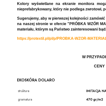
Kolory wyświetlane na ekranie monitora mog
nieprefabrykowany, który nie podlega zwrotowi, 
Sugerujemy, aby w pierwszej kolejności zamówić
na naszej stronie w ofercie "PRÓBKA WZÓR MAT
materiału, którym są Państwo zainteresowani bą
https://protextil.pl/pl/p/PROBKA-WZOR-MATERIA
W PRZYPADK
CENY 
EKOSKÓRA DOLARO
struktura
IMITACJA N
gramatura
470 gr/m2