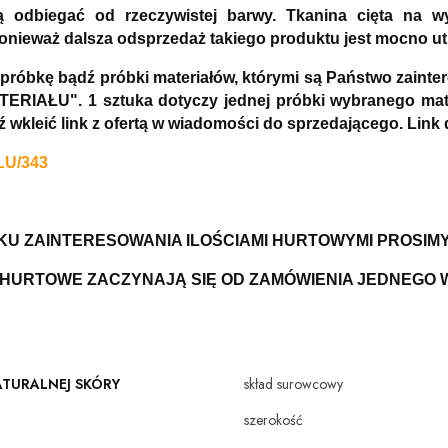
ą odbiegać od rzeczywistej barwy. Tkanina cięta na 
ponieważ dalsza odsprzedaż takiego produktu jest mocno ut
 próbkę bądź próbki materiałów, którymi są Państwo zai
ERIAŁU". 1 sztuka dotyczy jednej próbki wybranego mate
dź wkleić link z ofertą w wiadomości do sprzedającego. 
LU/343
U ZAINTERESOWANIA ILOŚCIAMI HURTOWYMI PROSIM
HURTOWE ZACZYNAJĄ SIĘ OD ZAMÓWIENIA JEDNEGO
ATURALNEJ SKÓRY
skład surowcowy
szerokość