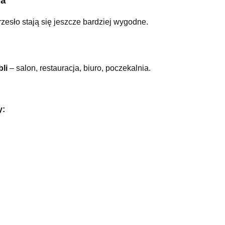
ia
rzesło stają się jeszcze bardziej wygodne.
li
– salon, restauracja, biuro, poczekalnia.
y: