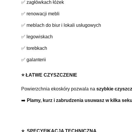
✅ zagłówkach łóżek
✅ renowacji mebli
✅ meblach do biur i lokali usługowych
✅ legowiskach
✅ torebkach
✅ galanterii
⭐️ ŁATWE CZYSZCZENIE
Powierzchnia ekoskóry pozwala na
szybkie czyszcz
➡️
Plamy, kurz i zabrudzenia usuwasz w kilka sek
⭐️ SPECYFIKACJA TECHNICZNA