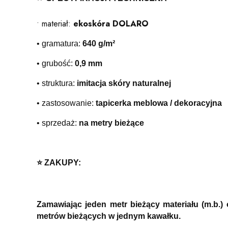
• materiał:
ekoskóra DOLARO
• gramatura:
640 g/m²
• grubość:
0,9 mm
• struktura:
imitacja skóry naturalnej
• zastosowanie:
tapicerka meblowa / dekoracyjna
• sprzedaż:
na metry bieżące
⭐️ ZAKUPY:
Zamawiając jeden metr bieżący materiału (m.b.
metrów bieżących w jednym kawałku.