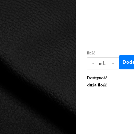
Ilość
Doda
m.b.
Dostępność:
duża ilość