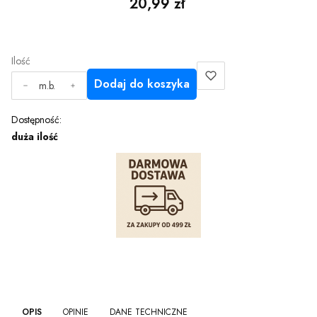
Cena
20,99 zł
Ilość
Dodaj do koszyka
m.b.
Dostępność:
duża ilość
OPIS
OPINIE
DANE TECHNICZNE