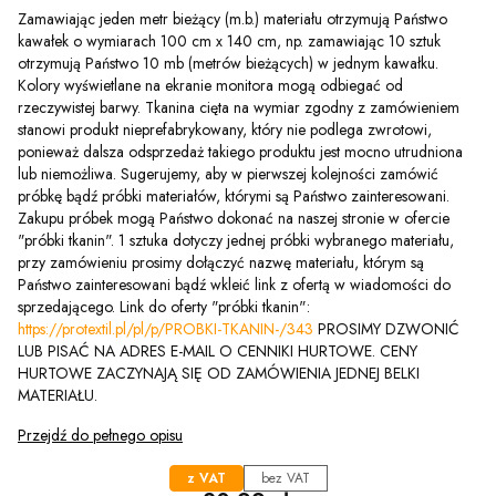
Zamawiając jeden metr bieżący (m.b.) materiału otrzymują Państwo
kawałek o wymiarach 100 cm x 140 cm, np. zamawiając 10 sztuk
otrzymują Państwo 10 mb (metrów bieżących) w jednym kawałku.
Kolory wyświetlane na ekranie monitora mogą odbiegać od
rzeczywistej barwy. Tkanina cięta na wymiar zgodny z zamówieniem
stanowi produkt nieprefabrykowany, który nie podlega zwrotowi,
ponieważ dalsza odsprzedaż takiego produktu jest mocno utrudniona
lub niemożliwa. Sugerujemy, aby w pierwszej kolejności zamówić
próbkę bądź próbki materiałów, którymi są Państwo zainteresowani.
Zakupu próbek mogą Państwo dokonać na naszej stronie w ofercie
"próbki tkanin". 1 sztuka dotyczy jednej próbki wybranego materiału,
przy zamówieniu prosimy dołączyć nazwę materiału, którym są
Państwo zainteresowani bądź wkleić link z ofertą w wiadomości do
sprzedającego. Link do oferty "próbki tkanin":
https://protextil.pl/pl/p/PROBKI-TKANIN-/343
PROSIMY DZWONIĆ
LUB PISAĆ NA ADRES E-MAIL O CENNIKI HURTOWE. CENY
HURTOWE ZACZYNAJĄ SIĘ OD ZAMÓWIENIA JEDNEJ BELKI
MATERIAŁU.
Przejdź do pełnego opisu
z VAT
bez VAT