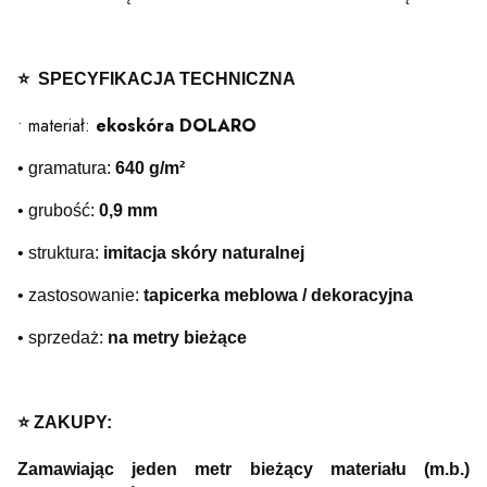
⭐️ SPECYFIKACJA TECHNICZNA
• materiał:
ekoskóra DOLARO
• gramatura:
640 g/m²
• grubość:
0,9 mm
• struktura:
imitacja skóry naturalnej
• zastosowanie:
tapicerka meblowa / dekoracyjna
• sprzedaż:
na metry bieżące
⭐️ ZAKUPY:
Zamawiając jeden metr bieżący materiału (m.b.)