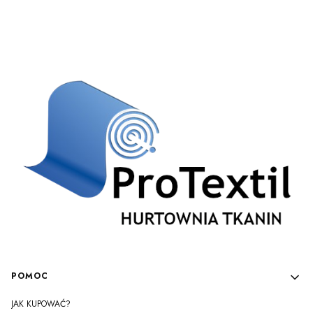
Linki w stopce
POMOC
JAK KUPOWAĆ?