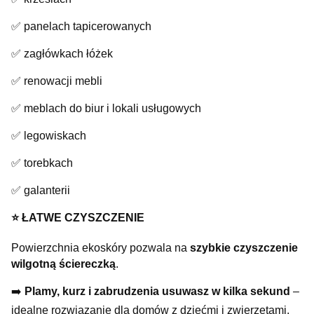
✅ panelach tapicerowanych
✅ zagłówkach łóżek
✅ renowacji mebli
✅ meblach do biur i lokali usługowych
✅ legowiskach
✅ torebkach
✅ galanterii
⭐️ ŁATWE CZYSZCZENIE
Powierzchnia ekoskóry pozwala na
szybkie czyszczenie
wilgotną ściereczką
.
➡️
Plamy, kurz i zabrudzenia usuwasz w kilka sekund
–
idealne rozwiązanie dla domów z dziećmi i zwierzętami.