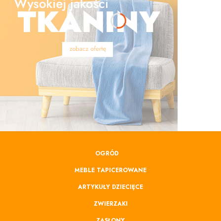
OGRÓD
MEBLE TAPICEROWANE
ARTYKUŁY DZIECIĘCE
ZWIERZAKI
ZASŁONY