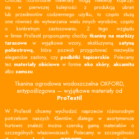
Chociaż różnorodne materiały mogą niekiedy kojarzyć
się w pierwszej kolejności z produkcją ubrań
lub przedmiotów codziennego użytku, to często służą
one również do wytwarzania wielu innych wyrobów, często
o konkretnym zastosowaniu. Z tego względu
w firmie ProTextil proponujemy choćby
tkaniny na
markizy
tarasowe
w wyjątkowe wzory, ekskluzywną
satynę
poliestrową
, która pozwoli przygotować niezwykle
eleganckie zasłony, czy
podbitki tapicerskie
. Polecamy
też
materiały obiciowe
w formie
eko skóry
,
aksamitu
albo
zamszu
.
Tkanina ogrodowa wodoszczelna OXFORD,
antypoślizgowa — wyjątkowe materiały od
ProTextil
W ProTextil chcemy wychodzić naprzeciw różnorodnym
potrzebom naszych Klientów, dlatego w asortymencie
hurtowni znaleźć można szeroką gamę materiałów o
szczególnych właściwościach. Polecamy w szczególności