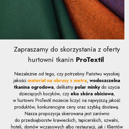
Zapraszamy do skorzystania z oferty
hurtowni tkanin
ProTextil
Niezależnie od tego, czy potrzebny Państwu wysokiej
jakości
materiał na obrusy z metra
,
wodoszczelna
tkanina ogrodowa
, delikatny
polar minky
do szycia
dziecięcych kocyków, czy
eko skóra obiciowa
,
w hurtowni ProTextil możecie liczyć na najwyższą jakość
produktów, konkurencyjne ceny oraz szybką dostawę.
Nasza propozycja skierowana jest zarówno
do przedsiębiorstw krawieckich, tapicerskich, szwalni,
hoteli, domów wczasowych albo restauracji, jak i Klientów