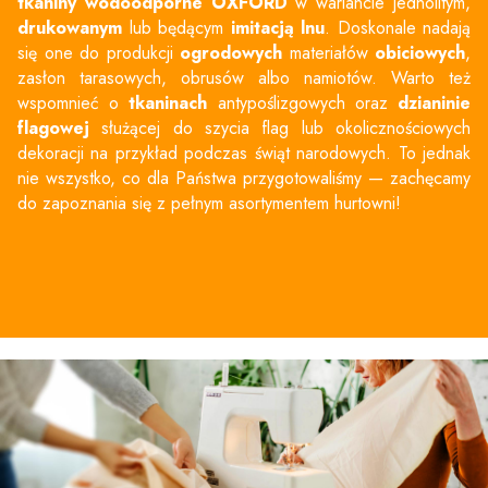
tkaniny wodoodporne OXFORD
w wariancie jednolitym,
drukowanym
lub będącym
imitacją lnu
. Doskonale nadają
się one do produkcji
ogrodowych
materiałów
obiciowych
,
zasłon tarasowych,
obrusów
albo namiotów. Warto też
wspomnieć o
tkaninach
antypoślizgowych oraz
dzianinie
flagowej
służącej do szycia flag lub okolicznościowych
dekoracji na przykład podczas świąt narodowych. To jednak
nie wszystko, co dla Państwa przygotowaliśmy — zachęcamy
do zapoznania się z pełnym asortymentem hurtowni!