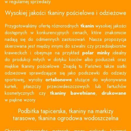
w regularnej sprzedaży.
Wysokiej jakości
tkaniny pościelowe
i odzieżowe
Przygotowaliśmy ofertę różnorodnych
tkanin
wysokiej jakości
dostępnych w konkurencyjnych cenach, które znakomicie
nadają się do odmiennych zastosowań. Nasza propozycja
skierowana jest między innymi do szwalni czy przedsiębiorstw
krawieckich i obejmuje na przykład
polar minky
idealny
do produkcji miłych w dotyku koców albo poduszek oraz
miękkie
tkaniny pościelowe
. Znajdą tu Państwo także siatki
odzieżowe sprawdzające się jako podszewki do odzieży
sportowej, wyroby
ortalionowe
służące do wykonywania
kurtek, płaszczy przeciwdeszczowych lub fartuchów
kosmetycznych czy
tkaniny bawełniane
,
drukowane
w piękne wzory.
Podbitka tapicerska,
tkaniny na markizy
tarasowe
,
tkanina ogrodowa wodoszczelna