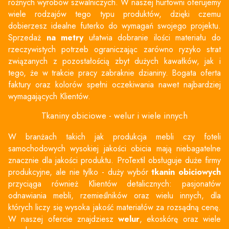
różnych wyrobów szwalniczych. W naszej hurtowni oferujemy
wiele rodzajów tego typu produktów, dzięki czemu
dobierzesz idealne futerko do wymagań swojego projektu.
Sprzedaż
na metry
ułatwia dobranie ilości materiału do
rzeczywistych potrzeb ograniczając zarówno ryzyko strat
związanych z pozostałością zbyt dużych kawałków, jak i
tego, że w trakcie pracy zabraknie dzianiny. Bogata oferta
faktury oraz kolorów spełni oczekiwania nawet najbardziej
wymagających Klientów.
Tkaniny obiciowe - welur i wiele innych
W branżach takich jak produkcja mebli czy foteli
samochodowych wysokiej jakości obicia mają niebagatelne
znacznie dla jakości produktu. ProTextil obsługuje duże firmy
produkcyjne, ale nie tylko - duży wybór
tkanin obiciowych
przyciąga również Klientów detalicznych: pasjonatów
odnawiania mebli, rzemieślników oraz wielu innych, dla
których liczy się wysoka jakość materiałów za rozsądną cenę.
W naszej ofercie znajdziesz
welur
, ekoskórę oraz wiele