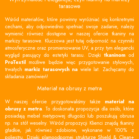
tarasowe
Wśród materiałów, które powinny wyróżniać się konkretnymi
cechami, aby odpowiednio spełniać swoje zadanie, należy
wymienić również dostępne w naszej ofercie
tkaniny na
markizy tarasowe
. Kluczowa jest tutaj odporność na czynniki
atmosferyczne oraz promieniowanie UV, a przy tym elegancki
wygląd pasujący do estetyki tarasu. Dzięki
tkaninom
od
ProTextil
możliwe będzie więc przygotowanie stylowych,
trwałych
markiz tarasowych na
wiele lat. Zachęcamy do
składania zamówień!
Materiał na obrusy z metra
W naszej ofercie przygotowaliśmy także
materiał na
obrusy z metra
. To doskonała propozycja dla osób, które
posiadają mebel nietypowej długości lub poszukują obrusa
np. na stół weselny. Wśród propozycji Klienci znajdą tkaniny
gładkie, jak również zdobione, wykonane w 100% z
poliestru. Dzięki plamoodpornej strukturze Shield & Clean+