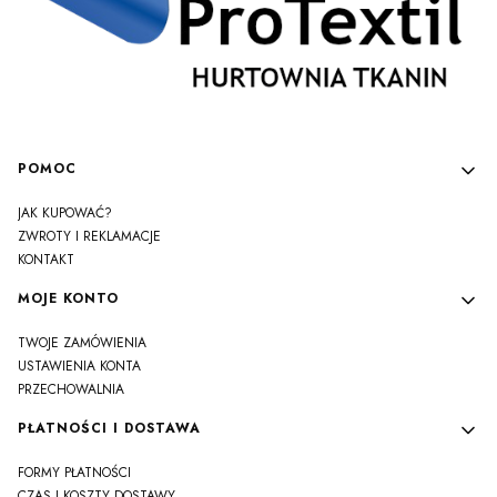
Linki w stopce
POMOC
JAK KUPOWAĆ?
ZWROTY I REKLAMACJE
KONTAKT
MOJE KONTO
TWOJE ZAMÓWIENIA
USTAWIENIA KONTA
PRZECHOWALNIA
PŁATNOŚCI I DOSTAWA
FORMY PŁATNOŚCI
CZAS I KOSZTY DOSTAWY