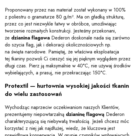
Proponowany przez nas materiał został wykonany w 100%
z poliestru o gramaturze 80 g/m². Ma on gładką strukturę,
przez co jest niezwykle łatwy w obróbce, umożliwiając
tworzenie rozmaitych konstrukcji. Jesteśmy przekonani,
że
dzianina flagowa
Dederon doskonale nada się zarówno
do szycia flag, jak i dekoracji okolicznościowych np.
na święta narodowe. Pamiętaj, że właściwa eksploatacja
tej tkaniny pozwoli Ci cieszyć się jej pięknym wyglądem przez
długi czas. Pierz ją maksymalnie w 40°C, nie używaj środków
wybielających, a prasuj, nie przekraczając 150°C.
Protextil — hurtownia wysokiej jakości tkanin
do wielu zastosowań
Wychodząc naprzeciw oczekiwaniom naszych Klientów,
prezentujemy niepowtarzalną
dzianinę flagową
Dederon
charakteryzującą się niebywałą trwałością. Jeżeli chcesz móc
korzystać z niej jak najdłużej, wiedz, że kluczowa jest
prawidłowa konserwacja. W grupie czynników wpływających