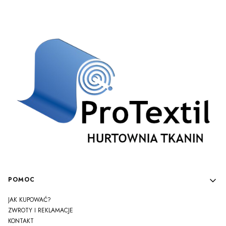
Linki w stopce
POMOC
JAK KUPOWAĆ?
ZWROTY I REKLAMACJE
KONTAKT