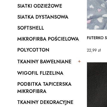
SIATKI ODZIEŻOWE
Kategoria - SIATKI ODZIEŻOWE
SIATKA DYSTANSOWA
Kategoria - SIATKA DYSTANSOWA
SOFTSHELL
Kategoria - SOFTSHELL
FUTERKO 
MIKROFIRBA POŚCIELOWA
Kategoria - MIKROFIRBA POŚCIELOWA
POLYCOTTON
Cena
22,99 zł
Kategoria - POLYCOTTON
TKANINY BAWEŁNIANE
Kategoria - TKANINY BAWEŁNIANE
WIGOFIL FLIZELINA
Kategoria - WIGOFIL FLIZELINA
PODBITKA TAPICERSKA
Kategoria - PODBITKA TAPICERSKA MIKROFIBRA
MIKROFIBRA
TKANINY DEKORACYJNE
Kategoria - TKANINY DEKORACYJNE