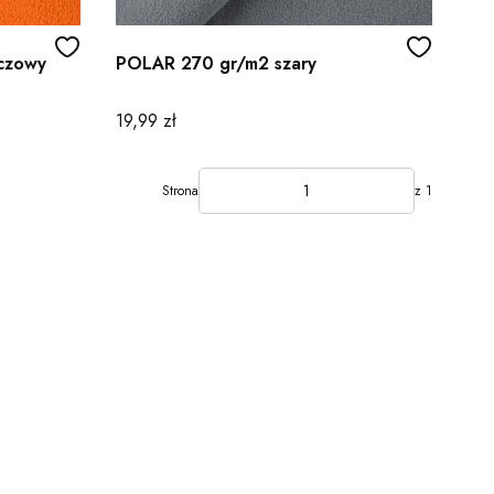
czowy
POLAR 270 gr/m2 szary
Cena
19,99 zł
Strona
z 1