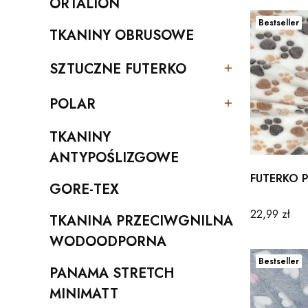
ORTALION
Kategoria - ORTALION
Bestseller
TKANINY OBRUSOWE
Kategoria - TKANINY OBRUSOWE
SZTUCZNE FUTERKO
Kategoria - SZTUCZNE FUTERKO
POLAR
Kategoria - POLAR
TKANINY
Kategoria - TKANINY ANTYPOŚLIZGOWE
ANTYPOŚLIZGOWE
FUTERKO P
GORE-TEX
Kategoria - GORE-TEX
Cena
22,99 zł
TKANINA PRZECIWGNILNA
Kategoria - TKANINA PRZECIWGNILNA WODOO
WODOODPORNA
Bestseller
PANAMA STRETCH
Kategoria - PANAMA STRETCH MINIMATT
MINIMATT