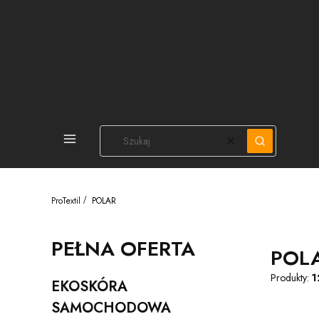
PEŁNA OFERTA
Wyczyść
Szukaj
ProTextil
POLAR
PEŁNA OFERTA
POL
Produkty:
1
EKOSKÓRA
Kategoria - EKOSKÓRA SAMOCHODOWA
SAMOCHODOWA