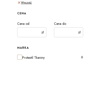
Wyczyść
CENA
Cena od
Cena do
zł
zł
MARKA
Marka
6
Protextil Tkaniny