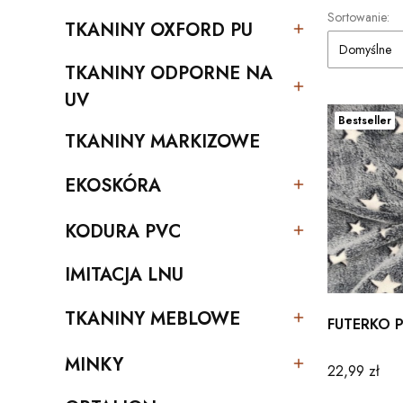
Lista pro
Sortowanie:
TKANINY OXFORD PU
Kategoria - TKANINY OXFORD PU
Domyślne
TKANINY ODPORNE NA
Kategoria - TKANINY ODPORNE NA UV
UV
Bestseller
TKANINY MARKIZOWE
Kategoria - TKANINY MARKIZOWE
EKOSKÓRA
Kategoria - EKOSKÓRA
KODURA PVC
Kategoria - KODURA PVC
IMITACJA LNU
Kategoria - IMITACJA LNU
TKANINY MEBLOWE
FUTERKO 
Kategoria - TKANINY MEBLOWE
MINKY
Cena
22,99 zł
Kategoria - MINKY