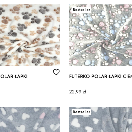
Bestseller
OLAR ŁAPKI
FUTERKO POLAR ŁAPKI CI
Cena
22,99 zł
DPORNA
Bestseller