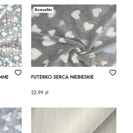
Bestseller
EMNE
FUTERKO SERCA NIEBIESKIE
Cena
22,99 zł