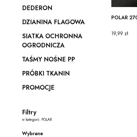
DEDERON
Kategoria - DEDERON
POLAR 270
DZIANINA FLAGOWA
Kategoria - DZIANINA FLAGOWA
Cena
19,99 zł
SIATKA OCHRONNA
Kategoria - SIATKA OCHRONNA OGRODNICZA
OGRODNICZA
TAŚMY NOŚNE PP
Kategoria - TAŚMY NOŚNE PP
PRÓBKI TKANIN
Kategoria - PRÓBKI TKANIN
PROMOCJE
Kategoria - PROMOCJE
Filtry
w kategorii: POLAR
Wybrane