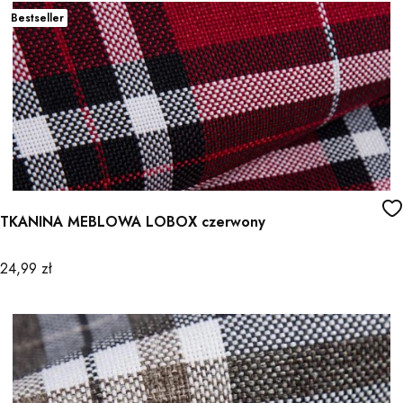
Bestseller
TKANINA MEBLOWA LOBOX czerwony
Cena
24,99 zł