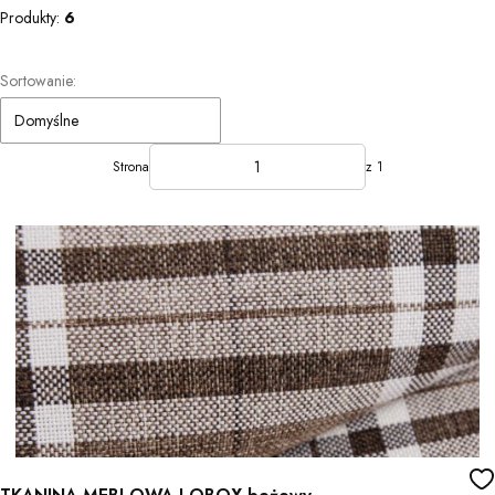
Produkty:
6
Lista produktów
Sortowanie:
Domyślne
Strona
z 1