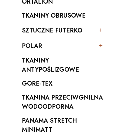
ORTALION
Kategoria - ORTALION
TKANINY OBRUSOWE
Kategoria - TKANINY OBRUSOWE
SZTUCZNE FUTERKO
Kategoria - SZTUCZNE FUTERKO
POLAR
Kategoria - POLAR
TKANINY
Kategoria - TKANINY ANTYPOŚLIZGOWE
ANTYPOŚLIZGOWE
GORE-TEX
Kategoria - GORE-TEX
TKANINA PRZECIWGNILNA
Kategoria - TKANINA PRZECIWGNILNA WODOO
WODOODPORNA
PANAMA STRETCH
Kategoria - PANAMA STRETCH MINIMATT
MINIMATT