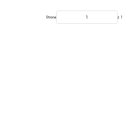
Strona
z 1