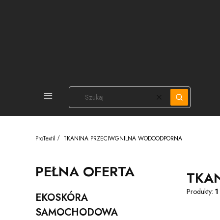
PEŁNA OFERTA
Wyczyść
Szukaj
ProTextil
TKANINA PRZECIWGNILNA WODOODPORNA
PEŁNA OFERTA
TKA
Produkty:
1
EKOSKÓRA
Kategoria - EKOSKÓRA SAMOCHODOWA
SAMOCHODOWA