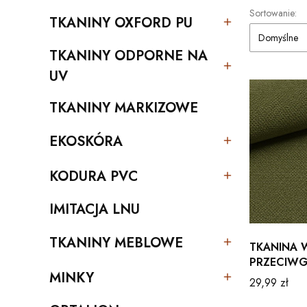
Lista pro
Sortowanie:
TKANINY OXFORD PU
Kategoria - TKANINY OXFORD PU
Domyślne
TKANINY ODPORNE NA
Kategoria - TKANINY ODPORNE NA UV
UV
TKANINY MARKIZOWE
Kategoria - TKANINY MARKIZOWE
EKOSKÓRA
Kategoria - EKOSKÓRA
KODURA PVC
Kategoria - KODURA PVC
IMITACJA LNU
Kategoria - IMITACJA LNU
TKANINY MEBLOWE
TKANINA
Kategoria - TKANINY MEBLOWE
PRZECIWGN
MINKY
oliwka 22
Cena
29,99 zł
Kategoria - MINKY