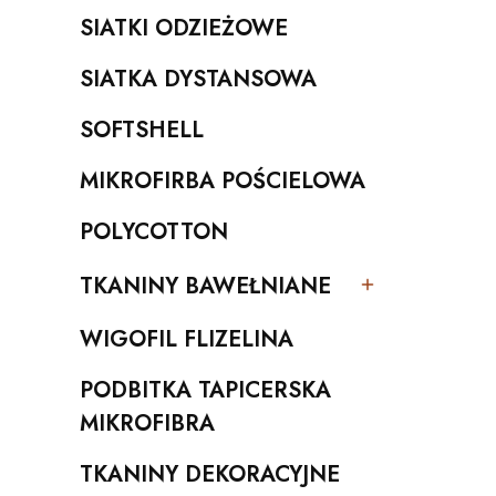
SIATKI ODZIEŻOWE
Kategoria - SIATKI ODZIEŻOWE
SIATKA DYSTANSOWA
Kategoria - SIATKA DYSTANSOWA
SOFTSHELL
Kategoria - SOFTSHELL
MIKROFIRBA POŚCIELOWA
Kategoria - MIKROFIRBA POŚCIELOWA
POLYCOTTON
Kategoria - POLYCOTTON
TKANINY BAWEŁNIANE
Kategoria - TKANINY BAWEŁNIANE
WIGOFIL FLIZELINA
Kategoria - WIGOFIL FLIZELINA
PODBITKA TAPICERSKA
Kategoria - PODBITKA TAPICERSKA MIKROFIBRA
MIKROFIBRA
TKANINY DEKORACYJNE
Kategoria - TKANINY DEKORACYJNE