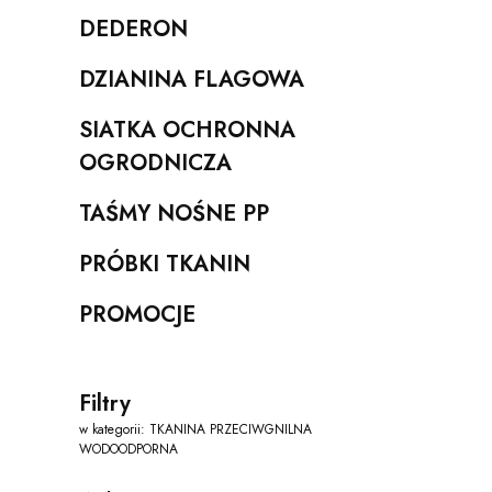
DEDERON
Kategoria - DEDERON
DZIANINA FLAGOWA
Kategoria - DZIANINA FLAGOWA
SIATKA OCHRONNA
Kategoria - SIATKA OCHRONNA OGRODNICZA
OGRODNICZA
TAŚMY NOŚNE PP
Kategoria - TAŚMY NOŚNE PP
PRÓBKI TKANIN
Kategoria - PRÓBKI TKANIN
PROMOCJE
Kategoria - PROMOCJE
Filtry
w kategorii: TKANINA PRZECIWGNILNA
WODOODPORNA