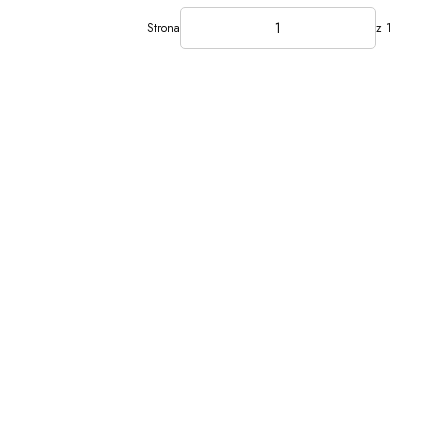
Strona
z 1