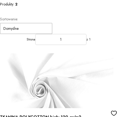
Produkty:
2
Lista produktów
Sortowanie:
Domyślne
Strona
z 1