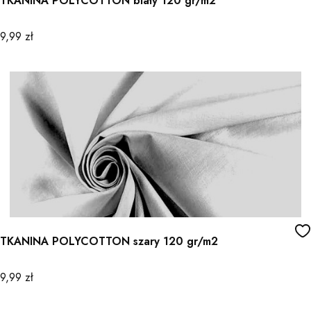
TKANINA POLYCOTTON biały 120 gr/m2
Cena
9,99 zł
TKANINA POLYCOTTON szary 120 gr/m2
Cena
9,99 zł