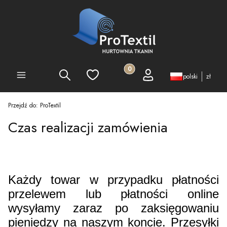
Produkty w koszyku: 0. Zobacz 
Szukaj
Ulubione
Koszyk
Zaloguj się
PEŁNA OFERTA
polski
zł
Przejdź do:
ProTextil
Czas realizacji zamówienia
Każdy towar w przypadku płatności
przelewem lub płatności online
wysyłamy zaraz po zaksięgowaniu
pieniędzy na naszym koncie. Przesyłki