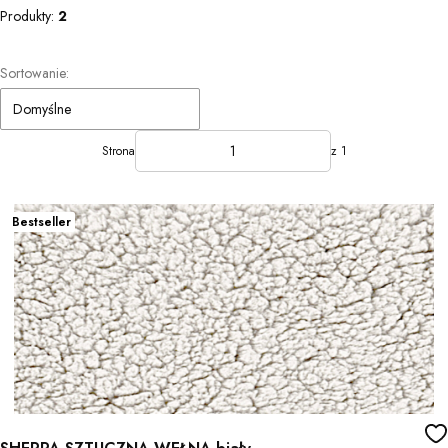
Produkty:
2
Lista produktów
Sortowanie:
Domyślne
Strona
z 1
Bestseller