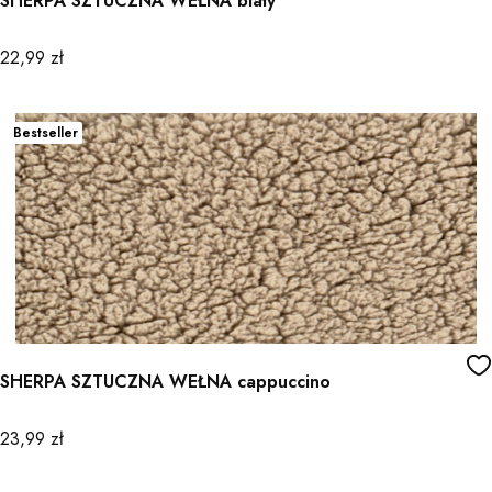
SHERPA SZTUCZNA WEŁNA biały
Cena
22,99 zł
Bestseller
SHERPA SZTUCZNA WEŁNA cappuccino
Cena
23,99 zł