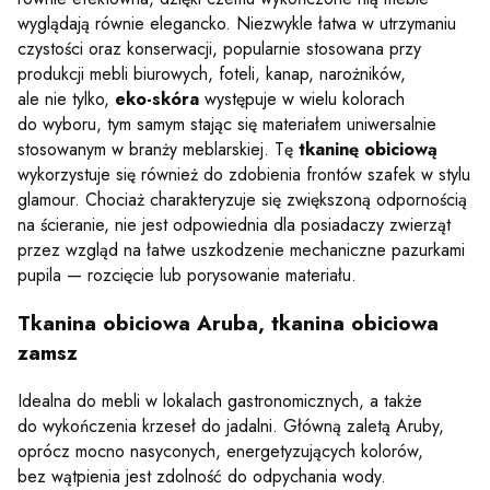
wyglądają równie elegancko. Niezwykle łatwa w utrzymaniu
czystości oraz konserwacji, popularnie stosowana przy
produkcji mebli biurowych, foteli, kanap, narożników,
ale nie tylko,
eko-skóra
występuje w wielu kolorach
do wyboru, tym samym stając się materiałem uniwersalnie
stosowanym w branży meblarskiej. Tę
tkaninę obiciową
wykorzystuje się również do zdobienia frontów szafek w stylu
glamour. Chociaż charakteryzuje się zwiększoną odpornością
na ścieranie, nie jest odpowiednia dla posiadaczy zwierząt
przez wzgląd na łatwe uszkodzenie mechaniczne pazurkami
pupila — rozcięcie lub porysowanie materiału.
Tkanina obiciowa Aruba,
tkanina obiciowa
zamsz
Idealna do mebli w lokalach gastronomicznych, a także
do wykończenia krzeseł do jadalni. Główną zaletą Aruby,
oprócz mocno nasyconych, energetyzujących kolorów,
bez wątpienia jest zdolność do odpychania wody.