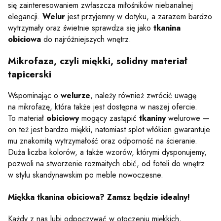
się zainteresowaniem zwłaszcza miłośników niebanalnej
elegancji.
Welur
jest przyjemny w dotyku, a zarazem bardzo
wytrzymały oraz świetnie sprawdza się jako
tkanina
obiciowa
do najróżniejszych wnętrz.
Mikrofaza, czyli miękki, solidny materiał
tapicerski
Wspominając o
welurze
, należy również zwrócić uwagę
na mikrofazę, która także jest dostępna w naszej ofercie.
To materiał
obiciowy
mogący zastąpić
tkaniny
welurowe —
on też jest bardzo miękki, natomiast splot włókien gwarantuje
mu znakomitą wytrzymałość oraz odporność na ścieranie.
Duża liczba kolorów, a także wzorów, którymi dysponujemy,
pozwoli na stworzenie rozmaitych obić, od foteli do wnętrz
w stylu skandynawskim po meble nowoczesne.
Miękka tkanina obiciowa? Zamsz będzie idealny!
Każdy z nas lubi odpoczywać w otoczeniu miękkich,