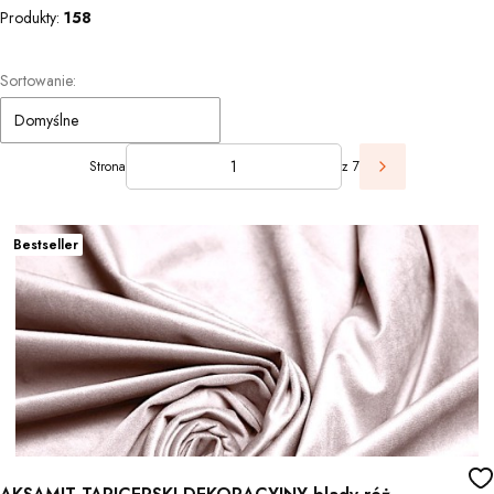
Produkty:
158
Lista produktów
Sortowanie:
Domyślne
Strona
z 7
Następne prod
Bestseller