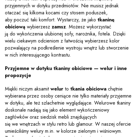
przyjemnych w dotyku przedmiotów. Nie musisz jednak
otaczać się kilkoma kocami czy stosem poduszek,
aby poczuć taki komfort. Wystarczy, że jako
tkaninę
obiciową
wybierzesz
zamsz
. Możesz wykorzystać
ją do wykończenia ulubionej sofy, narożnika, fotela. Dzięki
wielu ciekawym odcieniom z łatwością wybierzesz kolor
pozwalający na podkreślenie wystroju wnętrz lub stworzenie
w nich interesującego kontrastu.
Przyjemne w dotyku tkaniny obiciowe — welur i inne
propozycje
Miękki niczym aksamit
welur
to
tkania obiciowa
chętnie
wybierana przez osoby ceniące nie tylko materiały przyjemne
w dotyku, ale też szlachetnie wyglądające. Welurowe tkaniny
doskonale nadają się jako element wykończeniowy
zagłówków oraz siedzisk mebli znajdujących
się we wnętrzach w stylu retro lub glamour. W naszej ofercie
umieściliśmy welury m.in. w kolorze zielonym i wiśniowym.