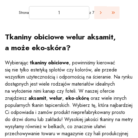
Strona
z 7
Przejdź do 
Tkaniny obiciowe welur aksamit,
a może eko-skóra?
Wybierając
tkaniny obiciowe
, powinniśmy kierować
się nie tylko estetyką splotów czy kolorów, ale przede
wszystkim użytecznością i odpornością na ścieranie. Na rynku
dostępnych jest wiele rodzajów materiałów idealnych
na wyłożenie nimi kanap czy foteli. W naszej ofercie
znajdziesz
aksamit
,
welur
,
eko-skórę
oraz wiele innych
popularnych tkanin tapicerskich. Wybierz tę, która najbardziej
Ci odpowiada i zamów produkt nieprefabrykowany prosto
do drzwi domu lub zakładu! Wysokiej jakości tkaniny na metry
wysyłamy również w belkach, co znacznie ułatwi
przechowywanie towaru w magazynie czy hali produkcyjnej