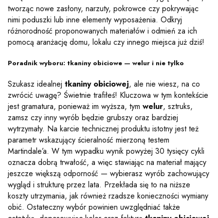
tworząc nowe zasłony, narzuty, pokrowce czy pokrywając
nimi poduszki lub inne elementy wyposażenia. Odkryj
różnorodność proponowanych materiałów i odmień za ich
pomocą aranżację domu, lokalu czy innego miejsca już dziś!
Poradnik wyboru: tkaniny obiciowe — welur i nie tylko
Szukasz idealnej
tkaniny obiciowej
, ale nie wiesz, na co
zwrócić uwagę? Świetnie trafiłeś! Kluczowa w tym kontekście
jest gramatura, ponieważ im wyższa, tym
welur
, sztruks,
zamsz czy inny wyrób będzie grubszy oraz bardziej
wytrzymały. Na karcie technicznej produktu istotny jest też
parametr wskazujący ścieralność mierzoną testem
Martindale’a. W tym wypadku wynik powyżej 30 tysięcy cykli
oznacza dobrą trwałość, a więc stawiając na materiał mający
jeszcze większą odporność — wybierasz wyrób zachowujący
wygląd i strukturę przez lata. Przekłada się to na niższe
koszty utrzymania, jak również rzadsze konieczności wymiany
obić. Ostateczny wybór powinien uwzględniać także