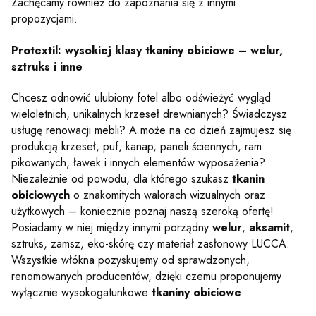
Zachęcamy również do zapoznania się z innymi
propozycjami.
Protextil: wysokiej klasy tkaniny obiciowe – welur,
sztruks i inne
Chcesz odnowić ulubiony fotel albo odświeżyć wygląd
wieloletnich, unikalnych krzeseł drewnianych? Świadczysz
usługę renowacji mebli? A może na co dzień zajmujesz się
produkcją krzeseł, puf, kanap, paneli ściennych, ram
pikowanych, ławek i innych elementów wyposażenia?
Niezależnie od powodu, dla którego szukasz
tkanin
obiciowych
o znakomitych walorach wizualnych oraz
użytkowych – koniecznie poznaj naszą szeroką ofertę!
Posiadamy w niej między innymi porządny
welur
,
aksamit
,
sztruks, zamsz, eko-skórę czy materiał zasłonowy LUCCA.
Wszystkie włókna pozyskujemy od sprawdzonych,
renomowanych producentów, dzięki czemu proponujemy
wyłącznie wysokogatunkowe
tkaniny obiciowe
.