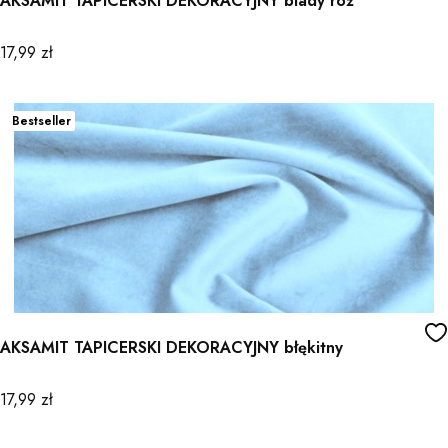
AKSAMIT TAPICERSKI DEKORACYJNY blady róż
Cena
17,99 zł
Bestseller
AKSAMIT TAPICERSKI DEKORACYJNY błękitny
Cena
17,99 zł