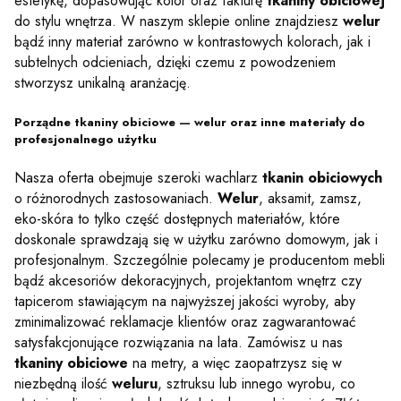
estetykę, dopasowując kolor oraz fakturę
tkaniny obiciowej
do stylu wnętrza. W naszym sklepie online znajdziesz
welur
bądź inny materiał zarówno w kontrastowych kolorach, jak i
subtelnych odcieniach, dzięki czemu z powodzeniem
stworzysz unikalną aranżację.
Porządne tkaniny obiciowe — welur oraz inne materiały do
profesjonalnego użytku
Nasza oferta obejmuje szeroki wachlarz
tkanin obiciowych
o różnorodnych zastosowaniach.
Welur
, aksamit, zamsz,
eko-skóra to tylko część dostępnych materiałów, które
doskonale sprawdzają się w użytku zarówno domowym, jak i
profesjonalnym. Szczególnie polecamy je producentom mebli
bądź akcesoriów dekoracyjnych, projektantom wnętrz czy
tapicerom stawiającym na najwyższej jakości wyroby, aby
zminimalizować reklamacje klientów oraz zagwarantować
satysfakcjonujące rozwiązania na lata. Zamówisz u nas
tkaniny obiciowe
na metry, a więc zaopatrzysz się w
niezbędną ilość
weluru
, sztruksu lub innego wyrobu, co