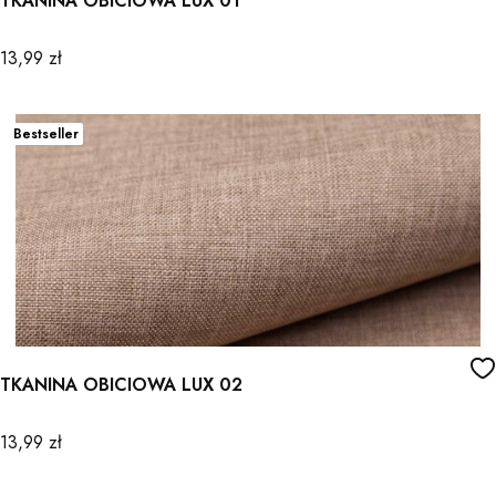
TKANINA OBICIOWA LUX 01
Cena
13,99 zł
Bestseller
TKANINA OBICIOWA LUX 02
Cena
13,99 zł