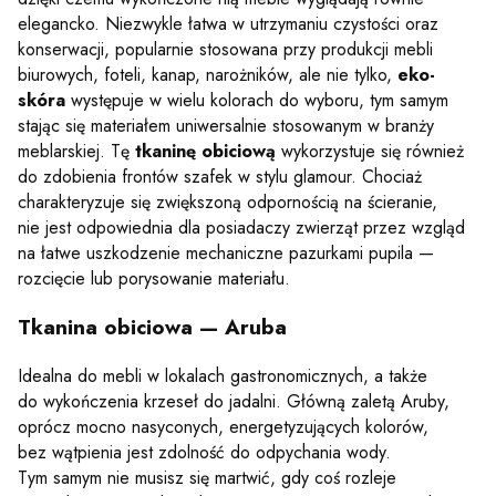
elegancko. Niezwykle łatwa w utrzymaniu czystości oraz
konserwacji, popularnie stosowana przy produkcji mebli
biurowych, foteli, kanap, narożników, ale nie tylko,
eko-
skóra
występuje w wielu kolorach do wyboru, tym samym
stając się materiałem uniwersalnie stosowanym w branży
meblarskiej. Tę
tkaninę obiciową
wykorzystuje się również
do zdobienia frontów szafek w stylu glamour. Chociaż
charakteryzuje się zwiększoną odpornością na ścieranie,
nie jest odpowiednia dla posiadaczy zwierząt przez wzgląd
na łatwe uszkodzenie mechaniczne pazurkami pupila —
rozcięcie lub porysowanie materiału.
Tkanina obiciowa — Aruba
Idealna do mebli w lokalach gastronomicznych, a także
do wykończenia krzeseł do jadalni. Główną zaletą Aruby,
oprócz mocno nasyconych, energetyzujących kolorów,
bez wątpienia jest zdolność do odpychania wody.
Tym samym nie musisz się martwić, gdy coś rozleje