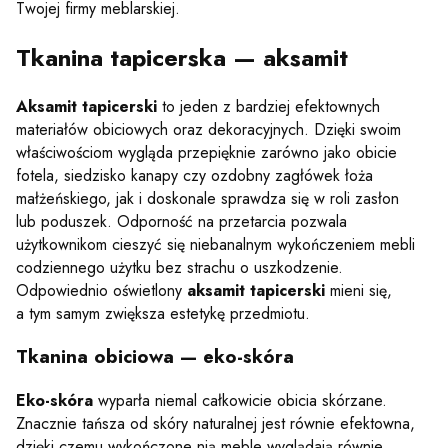
Twojej firmy meblarskiej.
Tkanina tapicerska — aksamit
Aksamit tapicerski
to jeden z bardziej efektownych
materiałów obiciowych oraz dekoracyjnych. Dzięki swoim
właściwościom wygląda przepięknie zarówno jako obicie
fotela, siedzisko kanapy czy ozdobny zagłówek łoża
małżeńskiego, jak i doskonale sprawdza się w roli zasłon
lub poduszek. Odporność na przetarcia pozwala
użytkownikom cieszyć się niebanalnym wykończeniem mebli
codziennego użytku bez strachu o uszkodzenie.
Odpowiednio oświetlony
aksamit tapicerski
mieni się,
a tym samym zwiększa estetykę przedmiotu.
Tkanina obiciowa — eko-skóra
Eko-skóra
wyparła niemal całkowicie obicia skórzane.
Znacznie tańsza od skóry naturalnej jest równie efektowna,
dzięki czemu wykończone nią meble wyglądają równie