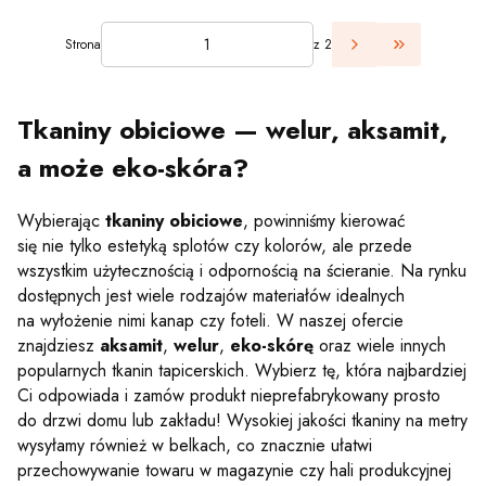
Strona
z 2
Przejdź do 
Tkaniny obiciowe — welur, aksamit,
a może eko-skóra?
Wybierając
tkaniny obiciowe
, powinniśmy kierować
się nie tylko estetyką splotów czy kolorów, ale przede
wszystkim użytecznością i odpornością na ścieranie. Na rynku
dostępnych jest wiele rodzajów materiałów idealnych
na wyłożenie nimi kanap czy foteli. W naszej ofercie
znajdziesz
aksamit
,
welur
,
eko-skórę
oraz wiele innych
popularnych tkanin tapicerskich. Wybierz tę, która najbardziej
Ci odpowiada i zamów produkt nieprefabrykowany prosto
do drzwi domu lub zakładu! Wysokiej jakości tkaniny na metry
wysyłamy również w belkach, co znacznie ułatwi
przechowywanie towaru w magazynie czy hali produkcyjnej