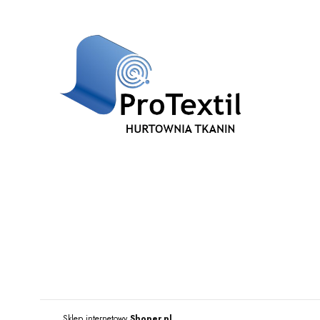
js
Sklep internetowy
Shoper.pl