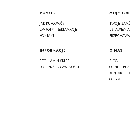
Linki w stopce
POMOC
MOJE KO
JAK KUPOWAĆ?
TWOJE ZAM
ZWROTY I REKLAMACJE
USTAWIENIA
KONTAKT
PRZECHOWA
INFORMACJE
O NAS
REGULAMIN SKLEPU
BLOG
POLITYKA PRYWATNOŚCI
OPINIE TRU
KONTAKT I 
O FIRMIE