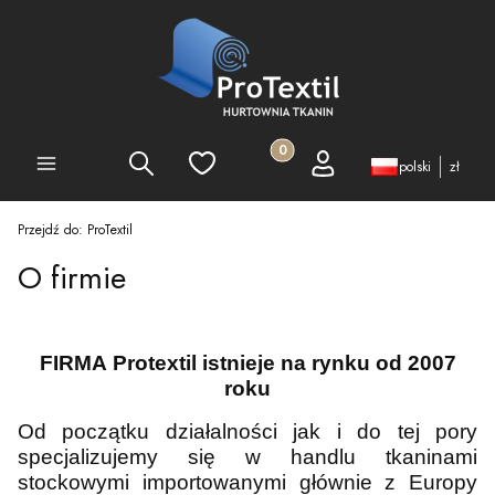
Produkty w koszyku: 0. Zobacz 
Szukaj
Ulubione
Koszyk
Zaloguj się
PEŁNA OFERTA
polski
zł
Przejdź do:
ProTextil
O firmie
FIRMA Protextil istnieje na rynku od 2007
roku
Od początku działalności jak i do tej pory
specjalizujemy się w handlu tkaninami
stockowymi importowanymi głównie z Europy