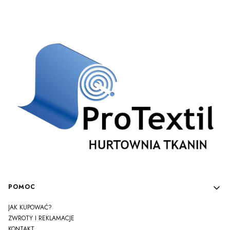
Linki w stopce
POMOC
JAK KUPOWAĆ?
ZWROTY I REKLAMACJE
KONTAKT