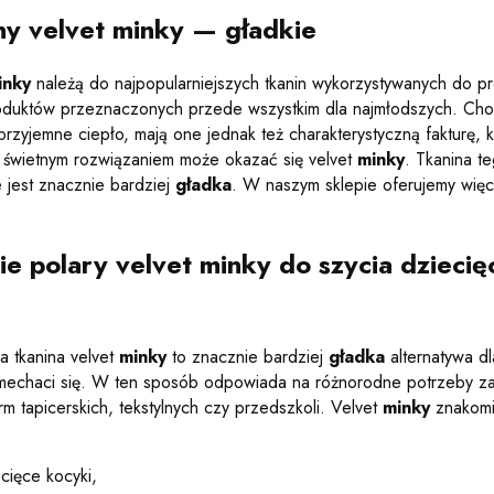
ny velvet minky — gładkie
inky
należą do najpopularniejszych tkanin wykorzystywanych do 
oduktów przeznaczonych przede wszystkim dla najmłodszych. Choć
przyjemne ciepło, mają one jednak też charakterystyczną fakturę, k
wietnym rozwiązaniem może okazać się velvet
minky
. Tkanina t
e jest znacznie bardziej
gładka
. W naszym sklepie oferujemy więc
ie polary velvet minky do szycia dzieci
 tkanina velvet
minky
to znacznie bardziej
gładka
alternatywa 
 mechaci się. W ten sposób odpowiada na różnorodne potrzeby zar
irm tapicerskich, tekstylnych czy przedszkoli. Velvet
minky
znakomi
cięce kocyki,