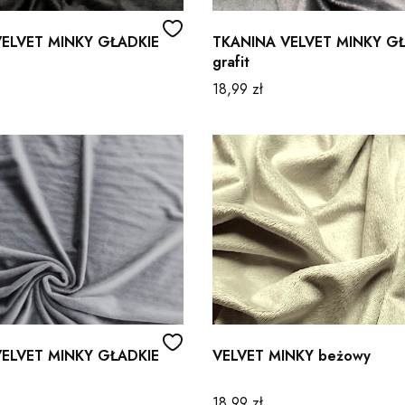
ELVET MINKY GŁADKIE
TKANINA VELVET MINKY G
grafit
Cena
18,99 zł
ELVET MINKY GŁADKIE
VELVET MINKY beżowy
Cena
18,99 zł