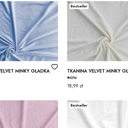
Bestseller
VELVET MINKY GŁADKA
TKANINA VELVET MINKY G
ecru
Cena
18,99 zł
Bestseller