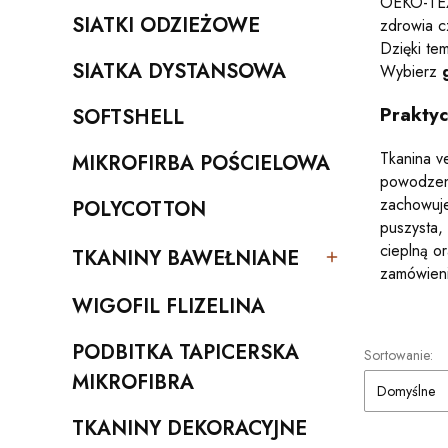
OEKO-TEX.
SIATKI ODZIEŻOWE
zdrowia c
Kategoria - SIATKI ODZIEŻOWE
Dzięki te
SIATKA DYSTANSOWA
Wybierz
Kategoria - SIATKA DYSTANSOWA
Prakty
SOFTSHELL
Kategoria - SOFTSHELL
Tkanina v
MIKROFIRBA POŚCIELOWA
Kategoria - MIKROFIRBA POŚCIELOWA
powodzeni
zachowuje
POLYCOTTON
Kategoria - POLYCOTTON
puszysta,
cieplną o
TKANINY BAWEŁNIANE
Kategoria - TKANINY BAWEŁNIANE
zamówien
WIGOFIL FLIZELINA
Kategoria - WIGOFIL FLIZELINA
PODBITKA TAPICERSKA
Lista pro
Sortowanie:
Kategoria - PODBITKA TAPICERSKA MIKROFIBRA
MIKROFIBRA
Domyślne
TKANINY DEKORACYJNE
Kategoria - TKANINY DEKORACYJNE