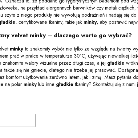
 Oznacza to, że poddano go rygorystycznym badaniom pod wzglę
złowieka, na przykład alergennych barwników czy metali ciężkich,
mu szyte z niego produkty nie wywołują podrażnień i nadają się do
gładkie
, certyfikowane tkaniny, takie jak
minky
, aby postawić naj
czny velvet minky – dlaczego warto go wybrać?
elvet
minky
to znakomity wybór nie tylko ze względu na świetny wy
em prać w pralce w temperaturze 30°C, używając niewielkiej iloś
 znakomite walory wizualne przez długi czas, a jej
gładkie
włókn
 a także się nie gniecie, dlatego nie trzeba jej prasować. Dostę
raz komfort użytkowania zarówno latem, jak i zimą. Masz pytania 
ie na polar
minky
lub inne
gładkie
tkaniny? Skontaktuj się z nami j
duktów