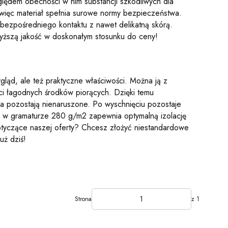
dem obecności w nim substancji szkodliwych dla
 więc materiał spełnia surowe normy bezpieczeństwa.
 bezpośredniego kontaktu z nawet delikatną skórą.
wyższą jakość w doskonałym stosunku do ceny!
gląd, ale też praktyczne właściwości. Można ją z
ci łagodnych środków piorących. Dzięki temu
a pozostają nienaruszone. Po wyschnięciu pozostaje
pna w gramaturze 280 g/m2 zapewnia optymalną izolację
dotyczące naszej oferty? Chcesz złożyć niestandardowe
uż dziś!
Strona
z 1