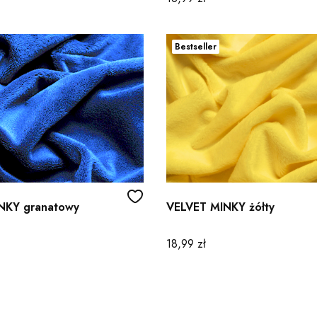
Bestseller
NKY granatowy
VELVET MINKY żółty
Cena
18,99 zł