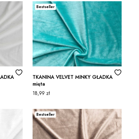
Bestseller
ŁADKA
TKANINA VELVET MINKY GŁADKA
mięta
Cena
18,99 zł
Bestseller