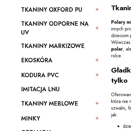
Tkani
TKANINY OXFORD PU
Kategoria - TKANINY OXFORD PU
Polary m
TKANINY ODPORNE NA
innych pr
Kategoria - TKANINY ODPORNE NA UV
UV
dzieciom 
Wówczas ś
TKANINY MARKIZOWE
polar
, al
Kategoria - TKANINY MARKIZOWE
rolce.
EKOSKÓRA
Kategoria - EKOSKÓRA
Gładk
KODURA PVC
Kategoria - KODURA PVC
tylko
IMITACJA LNU
Kategoria - IMITACJA LNU
Oferowana
która nie
TKANINY MEBLOWE
Kategoria - TKANINY MEBLOWE
szwalni, f
jak:
MINKY
Kategoria - MINKY
dzie