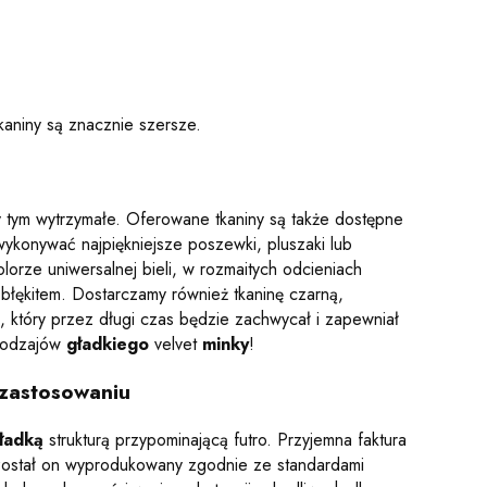
kaniny są znacznie szersze.
zy tym wytrzymałe. Oferowane tkaniny są także dostępne
wykonywać najpiękniejsze poszewki, pluszaki lub
lorze uniwersalnej bieli, w rozmaitych odcieniach
błękitem. Dostarczamy również tkaninę czarną,
, który przez długi czas będzie zachwycał i zapewniał
 rodzajów
gładkiego
velvet
minky
!
 zastosowaniu
ładką
strukturą przypominającą futro. Przyjemna faktura
e został on wyprodukowany zgodnie ze standardami