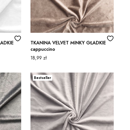
ŁADKIE
TKANINA VELVET MINKY GŁADKIE
cappuccino
Cena
18,99 zł
Bestseller