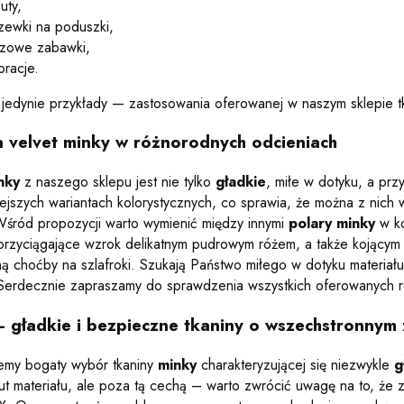
uty,
zewki na poduszki,
szowe zabawki,
oracje.
 jedynie przykłady — zastosowania oferowanej w naszym sklepie t
 velvet minky w różnorodnych odcieniach
nky
z naszego sklepu jest nie tylko
gładkie
, miłe w dotyku, a pr
iejszych wariantach kolorystycznych, co sprawia, że można z nich 
śród propozycji warto wymienić między innymi
polary minky
w ko
 przyciągające wzrok delikatnym pudrowym różem, a także kojącym 
ną choćby na szlafroki. Szukają Państwo miłego w dotyku materiału
Serdecznie zapraszamy do sprawdzenia wszystkich oferowanych
DPORNA
 gładkie i bezpieczne tkaniny o wszechstronnym
emy bogaty wybór tkaniny
minky
charakteryzującej się niezwykle
g
tut materiału, ale poza tą cechą – warto zwrócić uwagę na to, ż