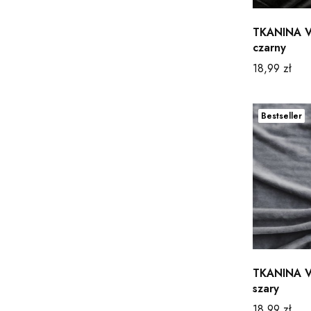
TKANINA V
czarny
Cena
18,99 zł
Bestseller
TKANINA V
szary
Cena
18,99 zł