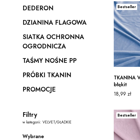
DEDERON
Bestseller
Kategoria - DEDERON
DZIANINA FLAGOWA
Kategoria - DZIANINA FLAGOWA
SIATKA OCHRONNA
Kategoria - SIATKA OCHRONNA OGRODNICZA
OGRODNICZA
TAŚMY NOŚNE PP
Kategoria - TAŚMY NOŚNE PP
PRÓBKI TKANIN
TKANINA 
Kategoria - PRÓBKI TKANIN
błękit
PROMOCJE
Kategoria - PROMOCJE
Cena
18,99 zł
Filtry
Bestseller
w kategorii: VELVET/GŁADKIE
Wybrane