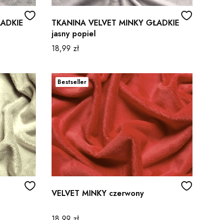
ŁADKIE
TKANINA VELVET MINKY GŁADKIE
jasny popiel
Cena
18,99 zł
Bestseller
VELVET MINKY czerwony
Cena
18,99 zł