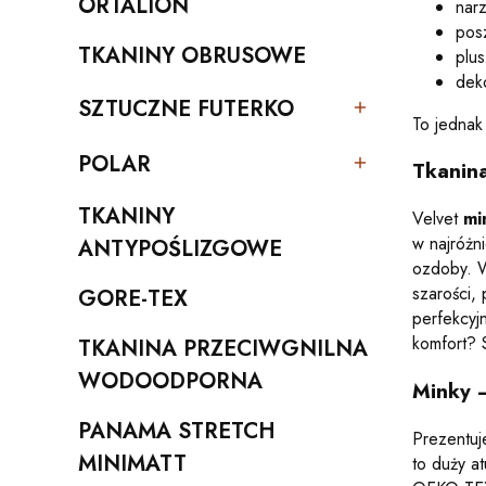
ORTALION
narz
Kategoria - ORTALION
pos
TKANINY OBRUSOWE
plu
Kategoria - TKANINY OBRUSOWE
dek
SZTUCZNE FUTERKO
Kategoria - SZTUCZNE FUTERKO
To jednak
POLAR
Tkanina
Kategoria - POLAR
TKANINY
Velvet
mi
w najróżn
Kategoria - TKANINY ANTYPOŚLIZGOWE
ANTYPOŚLIZGOWE
ozdoby. W
szarości,
GORE-TEX
Kategoria - GORE-TEX
perfekcyj
komfort? 
TKANINA PRZECIWGNILNA
Kategoria - TKANINA PRZECIWGNILNA WODOO
WODOODPORNA
Minky –
PANAMA STRETCH
Prezentuj
Kategoria - PANAMA STRETCH MINIMATT
MINIMATT
to duży a