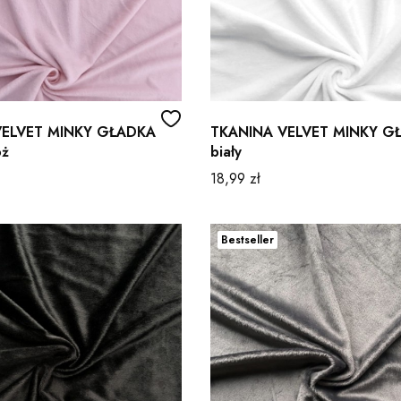
VELVET MINKY GŁADKA
TKANINA VELVET MINKY G
óż
biały
Cena
18,99 zł
Bestseller