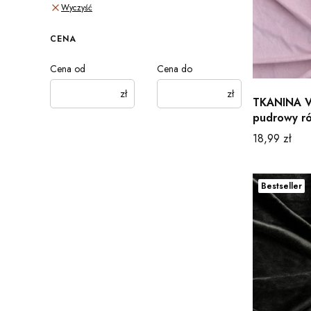
Wyczyść
CENA
Cena od
Cena do
zł
zł
TKANINA 
pudrowy r
Cena
18,99 zł
Bestseller