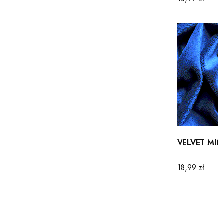
VELVET MI
Cena
18,99 zł