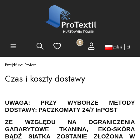
Produkty w koszyku: 0. Zobacz 
Szukaj
Ulubione
Koszyk
Zaloguj się
PEŁNA OFERTA
polski
zł
Przejdź do:
ProTextil
Czas i koszty dostawy
UWAGA: PRZY WYBORZE METODY
DOSTAWY: PACZKOMATY 24/7 InPOST
ZE WZGLĘDU NA OGRANICZENIA
GABARYTOWE TKANINA, EKO-SKÓRA
BĄDŹ SIATKA ZOSTANIE ZŁOŻONA W