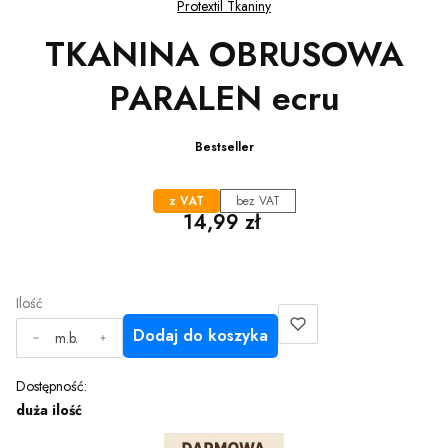
Protextil Tkaniny
TKANINA OBRUSOWA
PARALEN ecru
Bestseller
z VAT
bez VAT
Cena
14,99 zł
Ilość
Dodaj do koszyka
m.b.
Dostępność:
duża ilość