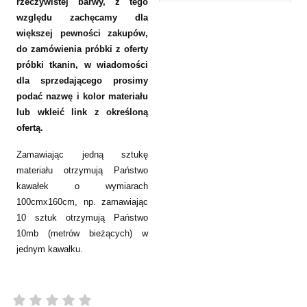
rzeczywistej barwy, z tego
względu zachęcamy dla
większej pewności zakupów,
do zamówienia próbki z oferty
próbki tkanin, w wiadomości
dla sprzedającego prosimy
podać nazwę i kolor materiału
lub wkleić link z określoną
ofertą.
Zamawiając jedną sztukę
materiału otrzymują Państwo
kawałek o wymiarach
100cmx160cm, np. zamawiając
10 sztuk otrzymują Państwo
10mb (metrów bieżących) w
jednym kawałku.