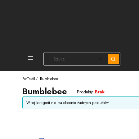
PEŁNA OFERTA
Wyczyść
Szukaj
ProTextil
Bumblebee
Bumblebee
Produkty:
Brak
Lista produktów
W tej kategorii nie ma obecnie żadnych produktów