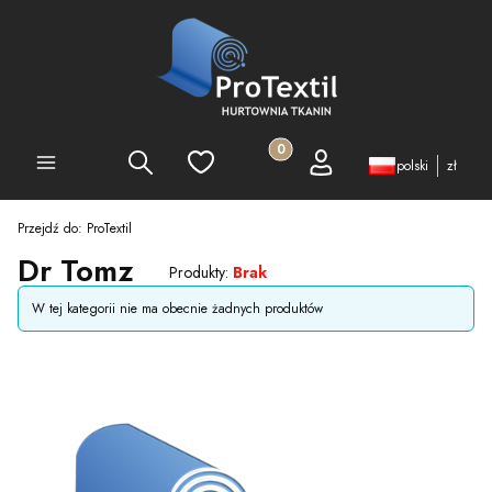
Produkty w koszyku: 0. Zobacz 
Szukaj
Ulubione
Koszyk
Zaloguj się
PEŁNA OFERTA
polski
zł
Przejdź do:
ProTextil
Dr Tomz
Produkty:
Brak
Lista produktów
W tej kategorii nie ma obecnie żadnych produktów