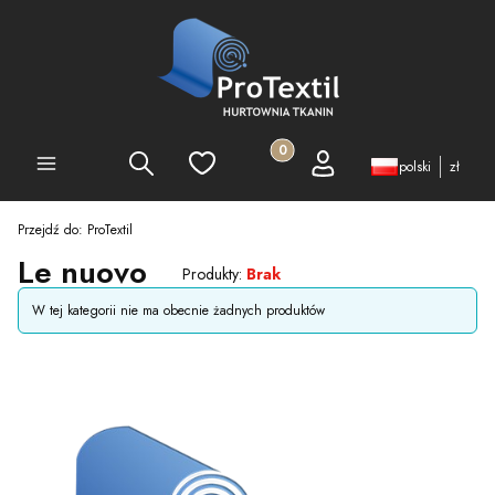
Produkty w koszyku: 0. Zobacz 
Szukaj
Ulubione
Koszyk
Zaloguj się
PEŁNA OFERTA
polski
zł
Przejdź do:
ProTextil
Le nuovo
Produkty:
Brak
Lista produktów
W tej kategorii nie ma obecnie żadnych produktów