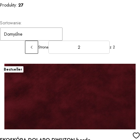
Produkty:
27
Lista produktów
Sortowanie:
Domyślne
Strona
z 2
Poprzednie produkty
Bestseller