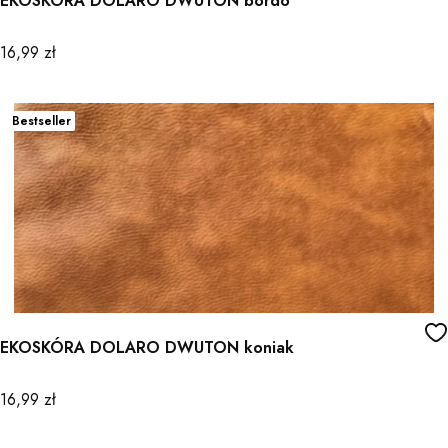
EKOSKÓRA DOLARO DWUTON bordo
Cena
16,99 zł
Bestseller
EKOSKÓRA DOLARO DWUTON koniak
Cena
16,99 zł