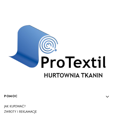
Linki w stopce
POMOC
JAK KUPOWAĆ?
ZWROTY I REKLAMACJE