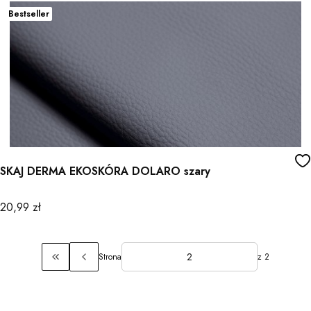
Bestseller
SKAJ DERMA EKOSKÓRA DOLARO szary
Cena
20,99 zł
Strona
z 2
Wróć do pierwszej strony z produktami