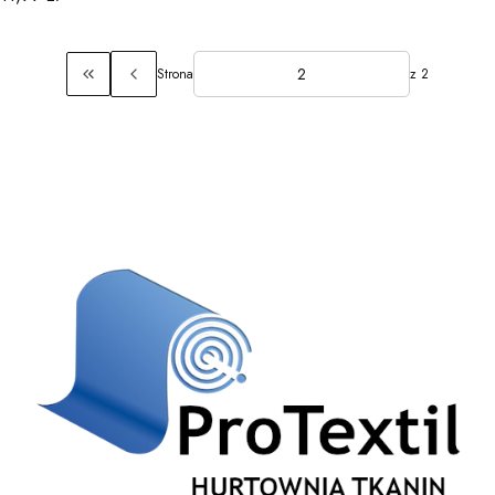
Strona
z 2
Wróć do pierwszej strony z produktami