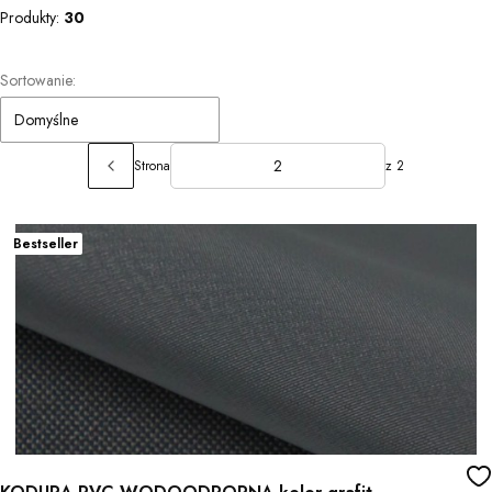
Produkty:
30
Lista produktów
Sortowanie:
Domyślne
Strona
z 2
Poprzednie produkty
Bestseller