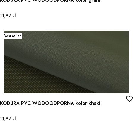
KODURA PVC WODOODPORNA kolor grafit
Cena
11,99 zł
Bestseller
KODURA PVC WODOODPORNA kolor khaki
Cena
11,99 zł