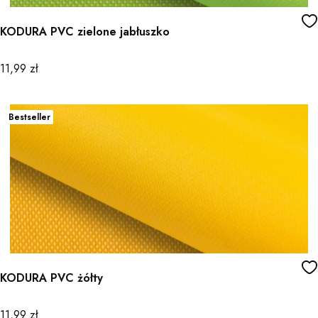
KODURA PVC zielone jabłuszko
Cena
11,99 zł
Bestseller
KODURA PVC żółty
Cena
11,99 zł