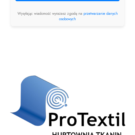
Wysyłając wiadomość wyrażasz zgodę na
przetwarzanie danych
osobowych