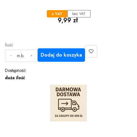
z VAT
bez VAT
Cena
9,99 zł
Ilość
Dodaj do koszyka
m.b.
Dostępność:
duża ilość