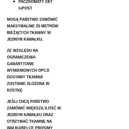
PACZKOMATY 24/7
InPOST
MOGĄ PAŃSTWO ZAMÓWIĆ
MAKSYMALNIE 25 METRÓW
BIEŻĄCYCH TKANINY W
JEDNYM KAWAŁKU,
ZE WZGLĘDU NA
OGRANICZENIA
GABARYTOWE
WYMIENIONYCH OPCJI
DOSTAWY TKANINA
ZOSTANIE ZŁOŻONA W
KOSTKĘ
JEŚLI CHCĄ PAŃSTWO
ZAMÓWIĆ WIĘKSZĄ ILOŚĆ W
JEDNYM KAWAŁKU ORAZ
OTRZYMAĆ TKANINĘ NA
WAŁKU/BELCE PROSIMY