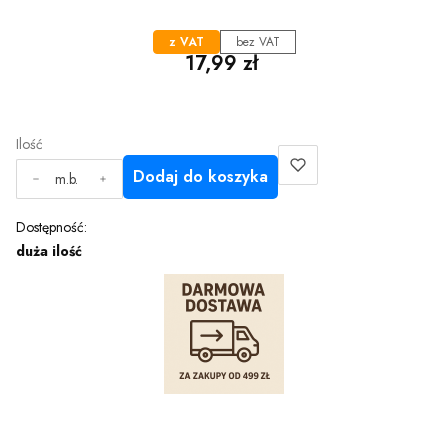
z VAT
bez VAT
Cena
17,99 zł
Ilość
Dodaj do koszyka
m.b.
Dostępność:
duża ilość