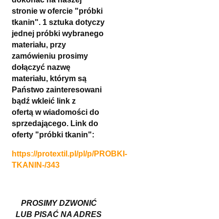
stronie w ofercie "próbki
tkanin". 1 sztuka dotyczy
jednej próbki wybranego
materiału, przy
zamówieniu prosimy
dołączyć nazwę
materiału, którym są
Państwo zainteresowani
bądź wkleić link z
ofertą
w wiadomości do
sprzedającego.
Link do
oferty "próbki tkanin":
https://protextil.pl/pl/p/PROBKI-
TKANIN-/343
PROSIMY DZWONIĆ
LUB PISAĆ NA ADRES