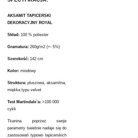
AKSAMIT TAPICERSKI
DEKORACYJNY ROYAL
Skład:
100 % poliester
Gramatura:
260g/m2 (+- 5%)
Szerokość:
142 cm
Kolor:
miodowy
Struktura:
pluszowa, aksamitna,
miękka typu velvet
Test Martindale`a:
>100 000
cykli
Tkanina poprzez swoje
parametry świetnie nadaje się do
zastosowań typowo tapicerskich