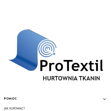
Linki w stopce
POMOC
JAK KUPOWAĆ?