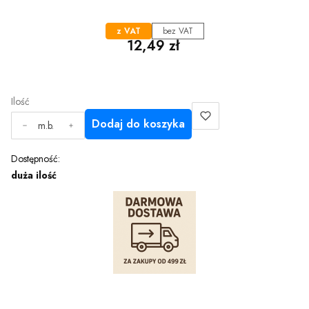
z VAT
bez VAT
Cena
12,49 zł
Ilość
Dodaj do koszyka
m.b.
Dostępność:
duża ilość