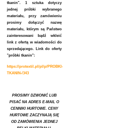
tkanin". 1 sztuka dotyczy
jednej próbki wybranego
materiału, przy zamówieniu
prosimy dołączyć nazwę
materiału, którym są Państwo
zainteresowani bądź wkleić
link z ofertą
w wiadomości do
sprzedającego.
Link do oferty
"próbki tkanin":
https://protextil.pl/pl/p/PROBKI-
TKANIN-/343
PROSIMY DZWONIĆ LUB
PISAĆ NA ADRES E-MAIL O
CENNIKI HURTOWE. CENY
HURTOWE ZACZYNAJĄ SIĘ
OD ZAMÓWIENIA JEDNEJ