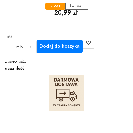
z VAT
bez VAT
Cena
20,99 zł
Ilość
Dodaj do koszyka
m.b.
Dostępność:
duża ilość