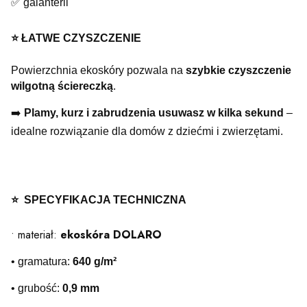
✅ galanterii
⭐️ ŁATWE CZYSZCZENIE
Powierzchnia ekoskóry pozwala na
szybkie czyszczenie
wilgotną ściereczką
.
➡️
Plamy, kurz i zabrudzenia usuwasz w kilka sekund
–
idealne rozwiązanie dla domów z dziećmi i zwierzętami.
⭐️ SPECYFIKACJA TECHNICZNA
• materiał:
ekoskóra DOLARO
• gramatura:
640 g/m²
• grubość:
0,9 mm