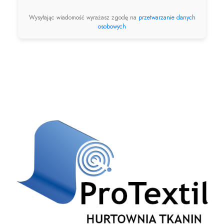
Wysyłając wiadomość wyrażasz zgodę na
przetwarzanie danych
osobowych