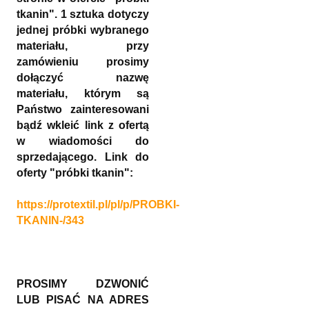
tkanin". 1 sztuka dotyczy
jednej próbki wybranego
materiału, przy
zamówieniu prosimy
dołączyć nazwę
materiału, którym są
Państwo zainteresowani
bądź wkleić link z ofertą
w wiadomości do
sprzedającego. Link do
oferty "próbki tkanin":
https://protextil.pl/pl/p/PROBKI-
TKANIN-/343
PROSIMY DZWONIĆ
LUB PISAĆ NA ADRES