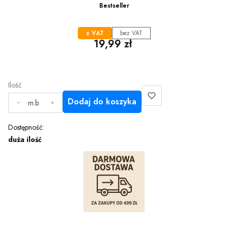
Bestseller
z VAT
bez VAT
Cena
19,99 zł
Ilość
Dodaj do koszyka
m.b.
Dostępność:
duża ilość