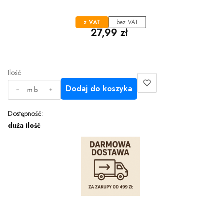
z VAT
bez VAT
Cena
27,99 zł
Ilość
Dodaj do koszyka
m.b.
Dostępność:
duża ilość