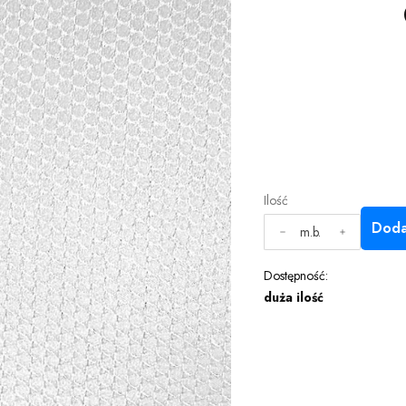
Ilość
Doda
m.b.
Dostępność:
duża ilość