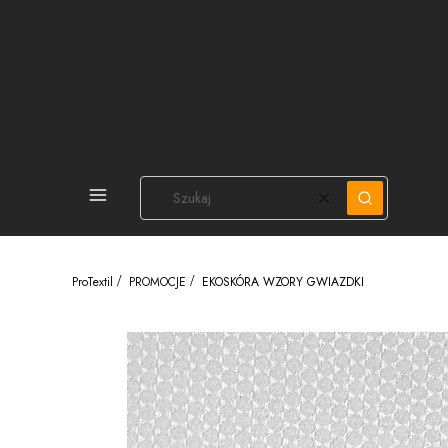
PEŁNA OFERTA
Wyczyść
Szukaj
ProTextil
PROMOCJE
EKOSKÓRA WZORY GWIAZDKI