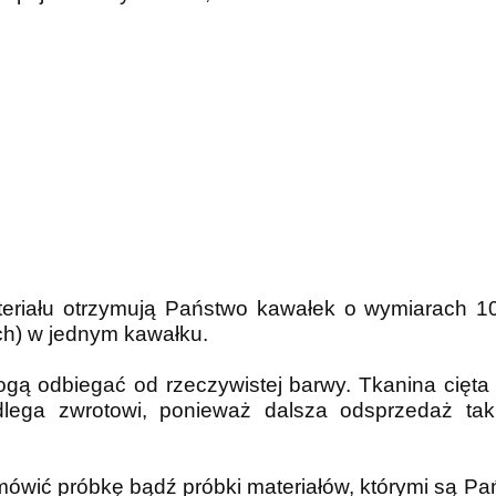
teriału otrzymują Państwo kawałek o wymiarach 
h) w jednym kawałku.
ogą odbiegać od rzeczywistej barwy. Tkanina cię
odlega zwrotowi, ponieważ dalsza odsprzedaż tak
mówić próbkę bądź próbki materiałów, którymi są 