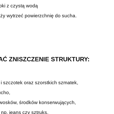
bki z czystą wodą
ży wytrzeć powierzchnię do sucha.
WAĆ
ZNISZCZENIE STRUKTURY:
i szczotek oraz szorstkich szmatek,
ucho,
 wosków, środków konserwujących,
 np. jeans czy sztruks,