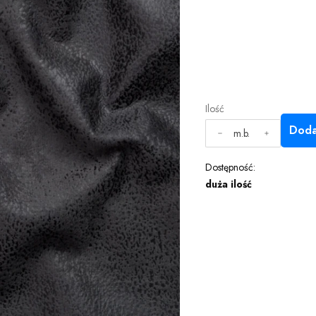
Ilość
Doda
m.b.
Dostępność:
duża ilość