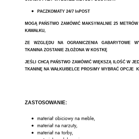
PACZKOMATY 24/7 InPOST
MOGĄ PAŃSTWO ZAMÓWIĆ MAKSYMALNIE 25 METRÓW 
KAWAŁKU,
ZE WZGLĘDU NA OGRANICZENIA GABARYTOWE WY
TKANINA ZOSTANIE ZŁOŻONA W KOSTKĘ
JEŚLI CHCĄ PAŃSTWO ZAMÓWIĆ WIĘKSZĄ ILOŚĆ W J
TKANINĘ NA WAŁKU/BELCE PROSIMY WYBRAĆ OPCJE K
ZASTOSOWANIE:
materiał obiciowy na meble,
materiał na narzuty,
materiał na torby,