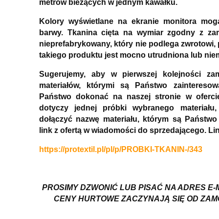
metrów bieżących w jednym kawałku.
Kolory wyświetlane na ekranie monitora mog
barwy. Tkanina cięta na wymiar zgodny z za
nieprefabrykowany, który nie podlega zwrotowi,
takiego produktu jest mocno utrudniona lub nie
Sugerujemy, aby w pierwszej kolejności z
materiałów, którymi są Państwo zainteres
Państwo dokonać na naszej stronie w ofercie
dotyczy jednej próbki wybranego materiału
dołączyć nazwę materiału, którym są Państwo 
link z ofertą
w wiadomości do sprzedającego.
Lin
https://protextil.pl/pl/p/PROBKI-TKANIN-/343
PROSIMY DZWONIĆ LUB PISAĆ NA ADRES E-
CENY HURTOWE ZACZYNAJĄ SIĘ OD ZAMÓ