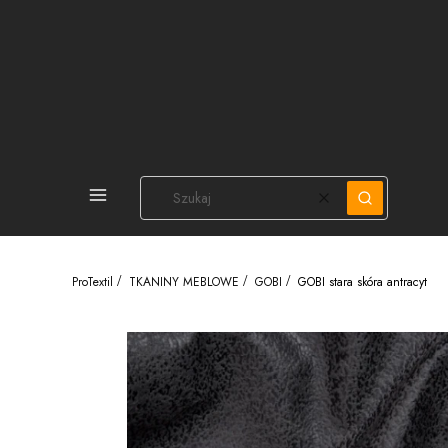
PEŁNA OFERTA
Wyczyść
Szukaj
ProTextil
TKANINY MEBLOWE
GOBI
GOBI stara skóra antracyt