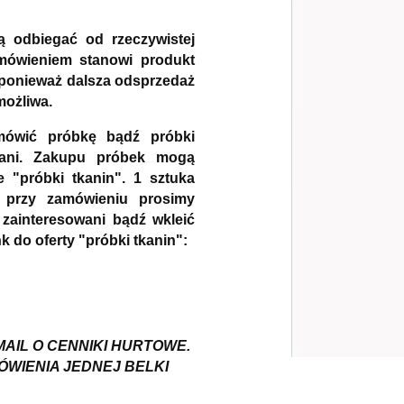
ą odbiegać od rzeczywistej
mówieniem stanowi produkt
 ponieważ dalsza odsprzedaż
możliwa.
amówić próbkę bądź próbki
owani. Zakupu próbek mogą
 "próbki tkanin". 1 sztuka
, przy zamówieniu prosimy
zainteresowani bądź wkleić
k do oferty "próbki tkanin":
MAIL O CENNIKI HURTOWE.
WIENIA JEDNEJ BELKI