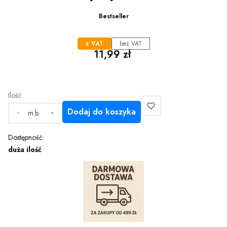
Bestseller
z VAT
bez VAT
Cena
11,99 zł
Ilość
Dodaj do koszyka
m.b.
Dostępność:
duża ilość