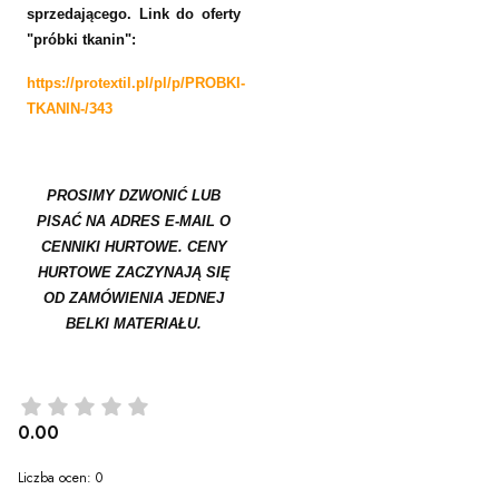
sprzedającego.
Link do oferty
"próbki tkanin":
https://protextil.pl/pl/p/PROBKI-
TKANIN-/343
PROSIMY DZWONIĆ LUB
PISAĆ NA ADRES E-MAIL O
CENNIKI HURTOWE. CENY
HURTOWE ZACZYNAJĄ SIĘ
OD ZAMÓWIENIA JEDNEJ
BELKI MATERIAŁU.
0.00
Liczba ocen: 0