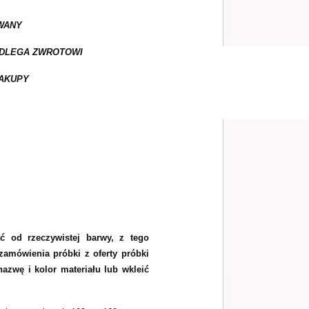
WANY
ODLEGA ZWROTOWI
AKUPY
ć od rzeczywistej barwy, z tego
amówienia próbki z oferty próbki
azwę i kolor materiału lub wkleić