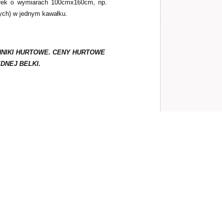
ałek o wymiarach 100cmx160cm, np.
ych) w jednym kawałku.
NNIKI HURTOWE. CENY HURTOWE
DNEJ BELKI.