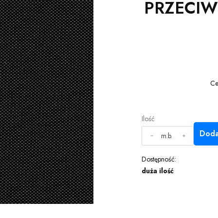
PRZECIW
Ce
Ilość
Doda
m.b.
Dostępność:
duża ilość