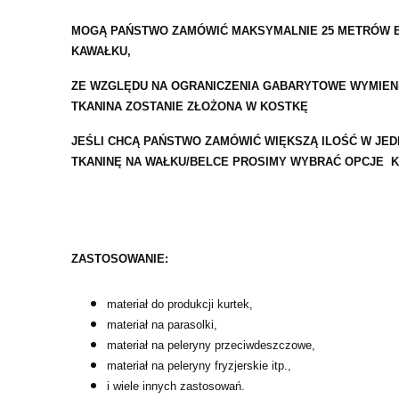
MOGĄ PAŃSTWO ZAMÓWIĆ MAKSYMALNIE 25 METRÓW B
KAWAŁKU,
ZE WZGLĘDU NA OGRANICZENIA GABARYTOWE WYMIEN
TKANINA ZOSTANIE ZŁOŻONA W KOSTKĘ
JEŚLI CHCĄ PAŃSTWO ZAMÓWIĆ WIĘKSZĄ ILOŚĆ W JE
TKANINĘ NA WAŁKU/BELCE PROSIMY WYBRAĆ OPCJE K
ZASTOSOWANIE:
materiał do produkcji kurtek,
materiał na parasolki,
materiał na peleryny przeciwdeszczowe,
materiał na peleryny fryzjerskie itp.,
i wiele innych zastosowań.