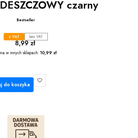
DESZCZOWY czarny
Bestseller
z VAT
bez VAT
Cena
8,99 zł
na w innych sklepach:
10,99 zł
j do koszyka