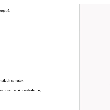
kręcać.
orstkich szmatek,
zpuszczalniki i wybielacze,