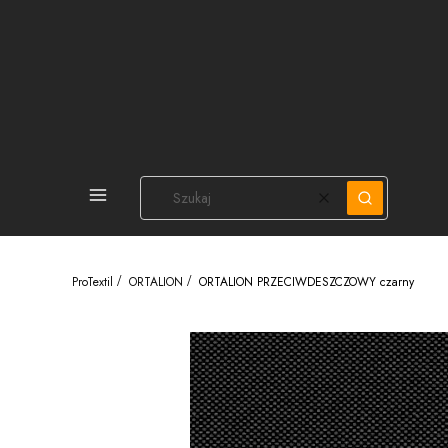
PEŁNA OFERTA
Wyczyść
Szukaj
ProTextil
ORTALION
ORTALION PRZECIWDESZCZOWY czarny