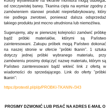
Kolory wyświetlane na ekranie monitora mogą odbiegać
od rzeczywistej barwy. Tkanina cięta na wymiar zgodny z
zamówieniem stanowi produkt nieprefabrykowany, który
nie podlega zwrotowi, ponieważ dalsza odsprzedaż
takiego produktu jest mocno utrudniona lub niemożliwa.
Sugerujemy, aby w pierwszej kolejności zamówić próbkę
bądź próbki materiałów, którymi są Państwo
zainteresowani. Zakupu próbek mogą Państwo dokonać
na naszej stronie w ofercie "próbki tkanin". 1 sztuka
dotyczy jednej próbki wybranego materiału, przy
zamówieniu prosimy dołączyć nazwę materiału, którym są
Państwo zainteresowani bądź wkleić link z ofertą w
wiadomości do sprzedającego. Link do oferty "próbki
tkanin":
https://protextil.pl/pl/p/PROBKI-TKANIN-/343
PROSIMY DZWONIĆ LUB PISAĆ NA ADRES E-MAIL O