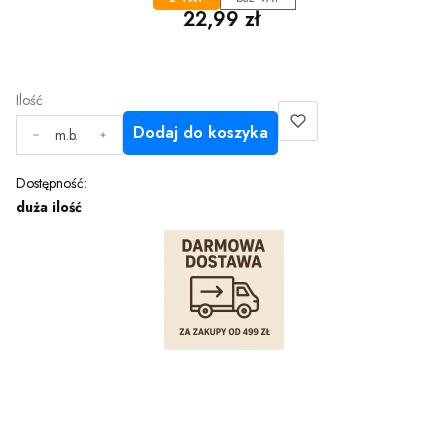
Cena
22,99 zł
Ilość
Dodaj do koszyka
m.b.
Dostępność:
duża ilość