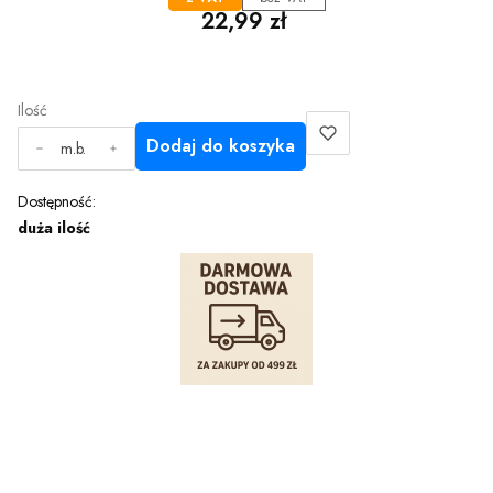
Cena
22,99 zł
Ilość
Dodaj do koszyka
m.b.
Dostępność:
duża ilość