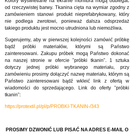
Kolory wyświetlane na ekranie monitora mogą odbiegać
od rzeczywistej barwy. Tkanina cięta na wymiar zgodny z
zamówieniem stanowi produkt nieprefabrykowany, który
nie podlega zwrotowi, ponieważ dalsza odsprzedaż
takiego produktu jest mocno utrudniona lub niemożliwa.
Sugerujemy, aby w pierwszej kolejności zamówić próbkę
bądź próbki materiałów, którymi są Państwo
zainteresowani. Zakupu próbek mogą Państwo dokonać
na naszej stronie w ofercie "próbki tkanin". 1 sztuka
dotyczy jednej próbki wybranego materiału, przy
zamówieniu prosimy dołączyć nazwę materiału, którym są
Państwo zainteresowani bądź wkleić link z ofertą w
wiadomości do sprzedającego. Link do oferty "próbki
tkanin":
https://protextil.pl/pl/p/PROBKI-TKANIN-/343
PROSIMY DZWONIĆ LUB PISAĆ NA ADRES E-MAIL O