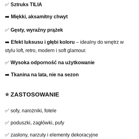
✅
Sztruks TILIA
➡️
Miękki, aksamitny chwyt
✅
Gęsty, wyraźny prążek
➡️
Efekt luksusu i głębi koloru
– idealny do wnętrz w
stylu loft, retro, modern i soft glamour.
✅
Wysoka odporność na użytkowanie
➡️
Tkanina na lata, nie na sezon
⭐️ ZASTOSOWANIE
✅ sofy, narożniki, fotele
✅ poduszki, zagłówki, pufy
✅ zasłony, narzuty i elementy dekoracyjne