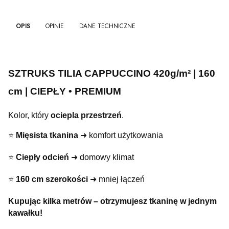
OPIS
OPINIE
DANE TECHNICZNE
SZTRUKS TILIA CAPPUCCINO 420g/m² | 160
cm | CIEPŁY • PREMIUM
Kolor, który
ociepla przestrzeń
.
⭐️
Mięsista tkanina
➜ komfort użytkowania
⭐️
Ciepły odcień
➜ domowy klimat
⭐️
160 cm szerokości
➜ mniej łączeń
Kupując kilka metrów – otrzymujesz tkaninę w jednym
kawałku!