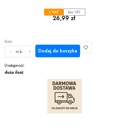
z VAT
bez VAT
Cena
26,99 zł
Ilość
Dodaj do koszyka
m.b.
Dostępność:
duża ilość