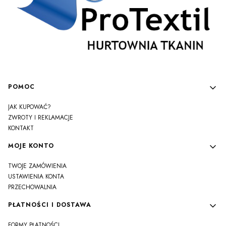
Linki w stopce
POMOC
JAK KUPOWAĆ?
ZWROTY I REKLAMACJE
KONTAKT
MOJE KONTO
TWOJE ZAMÓWIENIA
USTAWIENIA KONTA
PRZECHOWALNIA
PŁATNOŚCI I DOSTAWA
FORMY PŁATNOŚCI