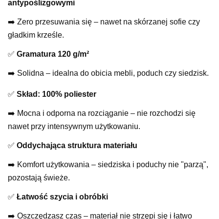
antypoślizgowymi
➡️ Zero przesuwania się – nawet na skórzanej sofie czy
gładkim krześle.
✅
Gramatura 120 g/m²
➡️ Solidna – idealna do obicia mebli, poduch czy siedzisk.
✅
Skład: 100% poliester
➡️ Mocna i odporna na rozciąganie – nie rozchodzi się
nawet przy intensywnym użytkowaniu.
✅
Oddychająca struktura materiału
➡️ Komfort użytkowania – siedziska i poduchy nie "parzą",
pozostają świeże.
✅
Łatwość szycia i obróbki
➡️ Oszczędzasz czas – materiał nie strzępi się i łatwo