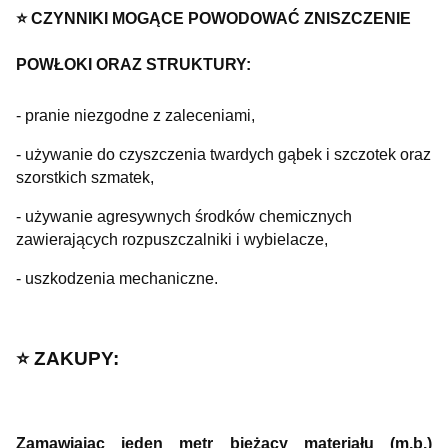
⭐️ CZYNNIKI MOGĄCE POWODOWAĆ
ZNISZCZENIE
POWŁOKI ORAZ
STRUKTURY:
- pranie niezgodne z zaleceniami,
- używanie do czyszczenia twardych gąbek i szczotek oraz
szorstkich szmatek,
- używanie agresywnych środków chemicznych
zawierających rozpuszczalniki i wybielacze,
- uszkodzenia mechaniczne.
⭐️ ZAKUPY:
Zamawiając jeden metr bieżący materiału (m.b.)