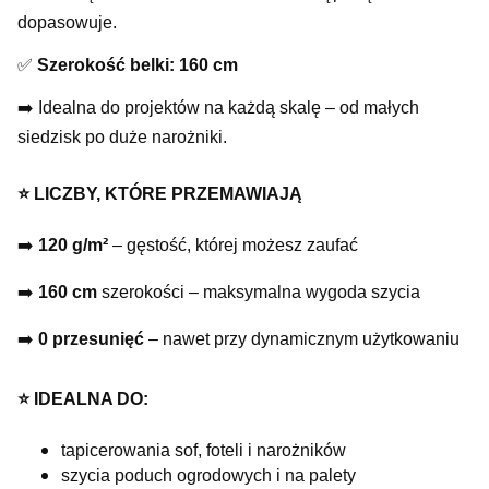
dopasowuje.
✅
Szerokość belki: 160 cm
➡️ Idealna do projektów na każdą skalę – od małych
siedzisk po duże narożniki.
⭐️ LICZBY, KTÓRE PRZEMAWIAJĄ
➡️
120 g/m²
– gęstość, której możesz zaufać
➡️
160 cm
szerokości – maksymalna wygoda szycia
➡️
0 przesunięć
– nawet przy dynamicznym użytkowaniu
⭐️ IDEALNA DO:
tapicerowania sof, foteli i narożników
szycia poduch ogrodowych i na palety