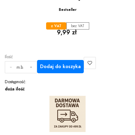
Bestseller
z VAT
bez VAT
Cena
9,99 zł
Ilość
Dodaj do koszyka
m.b.
Dostępność:
duża ilość