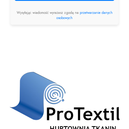
Wysyłając wiadomość wyrażasz zgodę na
przetwarzanie danych
osobowych