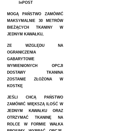
InPOST
MOGĄ PAŃSTWO ZAMÓWIĆ
MAKSYMALNIE 30 METRÓW
BIEŻĄCYCH TKANINY W
JEDNYM KAWAŁKU,
ZE WZGLĘDU NA
OGRANICZENIA
GABARYTOWE
WYMIENIONYCH OPCJI
DOSTAWY TKANINA
ZOSTANIE ZŁOŻONA W
KOSTKĘ
JEŚLI CHCĄ PAŃSTWO
ZAMÓWIĆ WIĘKSZĄ ILOŚĆ W
JEDNYM KAWAŁKU ORAZ
OTRZYMAĆ TKANINĘ NA
ROLCE W FORMIE WAŁKA
PROSIMY WYBRAĆ OPCJE