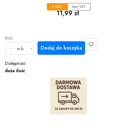
z VAT
bez VAT
Cena
11,99 zł
Ilość
Dodaj do koszyka
m.b.
Dostępność:
duża ilość