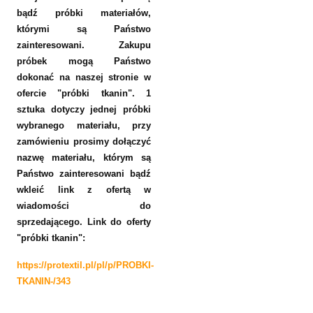
bądź próbki materiałów,
którymi są Państwo
zainteresowani. Zakupu
próbek mogą Państwo
dokonać na naszej stronie w
ofercie "próbki tkanin". 1
sztuka dotyczy jednej próbki
wybranego materiału, przy
zamówieniu prosimy dołączyć
nazwę materiału, którym są
Państwo zainteresowani bądź
wkleić link z ofertą w
wiadomości do
sprzedającego. Link do oferty
"próbki tkanin":
https://protextil.pl/pl/p/PROBKI-
TKANIN-/343