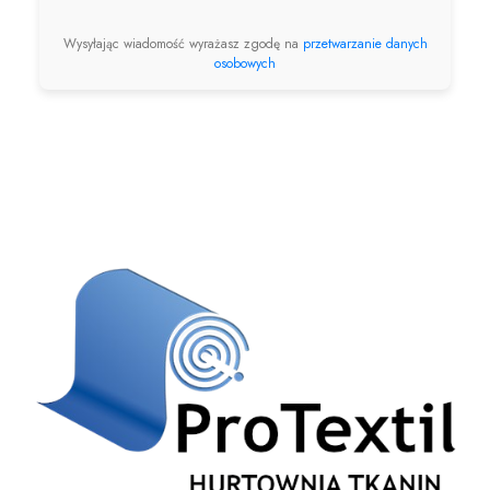
Wysyłając wiadomość wyrażasz zgodę na
przetwarzanie danych
osobowych