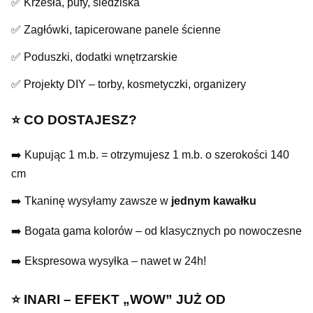
✅ Krzesła, pufy, siedziska
✅ Zagłówki, tapicerowane panele ścienne
✅ Poduszki, dodatki wnętrzarskie
✅ Projekty DIY – torby, kosmetyczki, organizery
⭐️ CO DOSTAJESZ?
➡️ Kupując 1 m.b. = otrzymujesz 1 m.b. o szerokości 140
cm
➡️ Tkaninę wysyłamy zawsze w
jednym kawałku
➡️ Bogata gama kolorów – od klasycznych po nowoczesne
➡️ Ekspresowa wysyłka – nawet w 24h!
⭐️ INARI – EFEKT „WOW” JUŻ OD