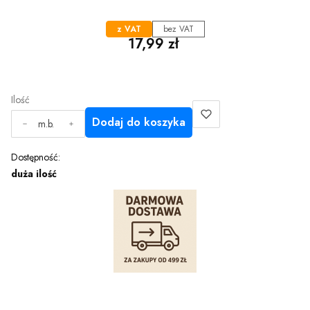
z VAT
bez VAT
Cena
17,99 zł
Ilość
Dodaj do koszyka
m.b.
Dostępność:
duża ilość