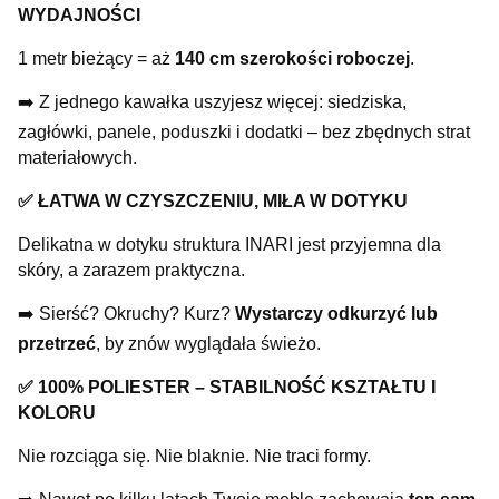
WYDAJNOŚCI
1 metr bieżący = aż
140 cm szerokości roboczej
.
➡️ Z jednego kawałka uszyjesz więcej: siedziska,
zagłówki, panele, poduszki i dodatki – bez zbędnych strat
materiałowych.
✅ ŁATWA W CZYSZCZENIU, MIŁA W DOTYKU
Delikatna w dotyku struktura INARI jest przyjemna dla
skóry, a zarazem praktyczna.
➡️ Sierść? Okruchy? Kurz?
Wystarczy odkurzyć lub
przetrzeć
, by znów wyglądała świeżo.
✅ 100% POLIESTER – STABILNOŚĆ KSZTAŁTU I
KOLORU
Nie rozciąga się. Nie blaknie. Nie traci formy.