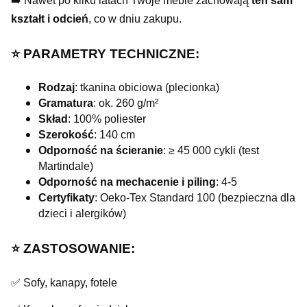
➡️ Nawet po kilku latach Twoje meble zachowają
ten sam
kształt i odcień
, co w dniu zakupu.
⭐️ PARAMETRY TECHNICZNE:
Rodzaj
: tkanina obiciowa (plecionka)
Gramatura
: ok. 260 g/m²
Skład
: 100% poliester
Szerokość
: 140 cm
Odporność na ścieranie
: ≥ 45 000 cykli (test
Martindale)
Odporność na mechacenie i piling
: 4-5
Certyfikaty
: Oeko-Tex Standard 100 (bezpieczna dla
dzieci i alergików)
⭐️ ZASTOSOWANIE:
✅ Sofy, kanapy, fotele