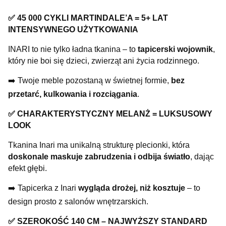
✅ 45 000 CYKLI MARTINDALE’A = 5+ LAT
INTENSYWNEGO UŻYTKOWANIA
INARI to nie tylko ładna tkanina – to
tapicerski wojownik
,
który nie boi się dzieci, zwierząt ani życia rodzinnego.
➡️ Twoje meble pozostaną w świetnej formie,
bez
przetarć, kulkowania i rozciągania
.
✅ CHARAKTERYSTYCZNY MELANŻ = LUKSUSOWY
LOOK
Tkanina Inari ma unikalną strukturę plecionki, która
doskonale maskuje zabrudzenia i odbija światło
, dając
efekt głębi.
➡️ Tapicerka z Inari
wygląda drożej, niż kosztuje
– to
design prosto z salonów wnętrzarskich.
✅ SZEROKOŚĆ 140 CM – NAJWYŻSZY STANDARD