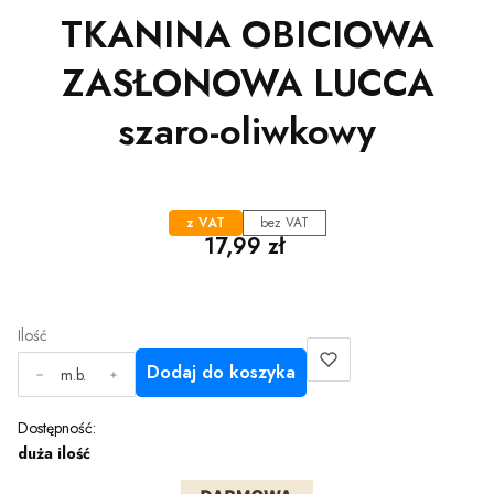
TKANINA OBICIOWA
ZASŁONOWA LUCCA
szaro-oliwkowy
z VAT
bez VAT
Cena
17,99 zł
Ilość
Dodaj do koszyka
m.b.
Dostępność:
duża ilość