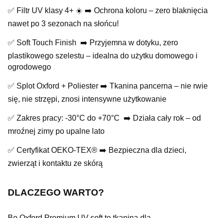
✅ Filtr UV klasy 4+ ☀️ ➡️ Ochrona koloru – zero blaknięcia
nawet po 3 sezonach na słońcu!
✅ Soft Touch Finish ➡️ Przyjemna w dotyku, zero
plastikowego szelestu – idealna do użytku domowego i
ogrodowego
✅ Splot Oxford + Poliester ➡️ Tkanina pancerna – nie rwie
się, nie strzępi, znosi intensywne użytkowanie
✅ Zakres pracy: -30°C do +70°C ️ ➡️ Działa cały rok – od
mroźnej zimy po upalne lato
✅ Certyfikat OEKO-TEX® ➡️ Bezpieczna dla dzieci,
zwierząt i kontaktu ze skórą
DLACZEGO WARTO?
Bo Oxford Premium UV soft to tkanina dla