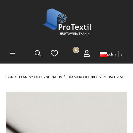
Produkty w koszyku: 0. Zobacz 
Szukaj
Ulubione
Koszyk
Zaloguj się
PEŁNA OFERTA
polski
zł
ProTextil
TKANINY ODPORNE NA UV
TKANINA OXFORD PREMIUM UV SOFT