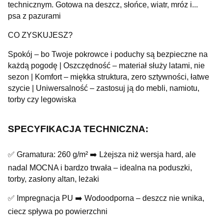
technicznym. Gotowa na deszcz, słońce, wiatr, mróz i...
psa z pazurami
CO ZYSKUJESZ?
Spokój – bo Twoje pokrowce i poduchy są bezpieczne na
każdą pogodę | Oszczędność – materiał służy latami, nie
sezon | Komfort – miękka struktura, zero sztywności, łatwe
szycie | Uniwersalność – zastosuj ją do mebli, namiotu,
torby czy legowiska
SPECYFIKACJA TECHNICZNA:
✅ Gramatura: 260 g/m² ➡️ Lżejsza niż wersja hard, ale
nadal MOCNA i bardzo trwała – idealna na poduszki,
torby, zasłony altan, leżaki
✅ Impregnacja PU ➡️ Wodoodporna – deszcz nie wnika,
ciecz spływa po powierzchni