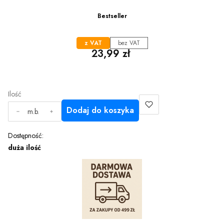
Bestseller
z VAT
bez VAT
Cena
23,99 zł
Ilość
Dodaj do koszyka
m.b.
Dostępność:
duża ilość