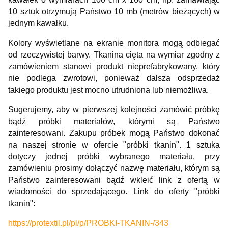
10 sztuk otrzymują Państwo 10 mb (metrów bieżących) w
jednym kawałku.
Kolory wyświetlane na ekranie monitora mogą odbiegać
od rzeczywistej barwy. Tkanina cięta na wymiar zgodny z
zamówieniem stanowi produkt nieprefabrykowany, który
nie podlega zwrotowi, ponieważ dalsza odsprzedaż
takiego produktu jest mocno utrudniona lub niemożliwa.
Sugerujemy, aby w pierwszej kolejności zamówić próbkę
bądź próbki materiałów, którymi są Państwo
zainteresowani. Zakupu próbek mogą Państwo dokonać
na naszej stronie w ofercie "próbki tkanin". 1 sztuka
dotyczy jednej próbki wybranego materiału, przy
zamówieniu prosimy dołączyć nazwę materiału, którym są
Państwo zainteresowani bądź wkleić link z ofertą w
wiadomości do sprzedającego. Link do oferty "próbki
tkanin":
https://protextil.pl/pl/p/PROBKI-TKANIN-/343