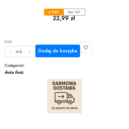
z VAT
bez VAT
Cena
22,99 zł
Ilość
Dodaj do koszyka
m.b.
Dostępność:
duża ilość